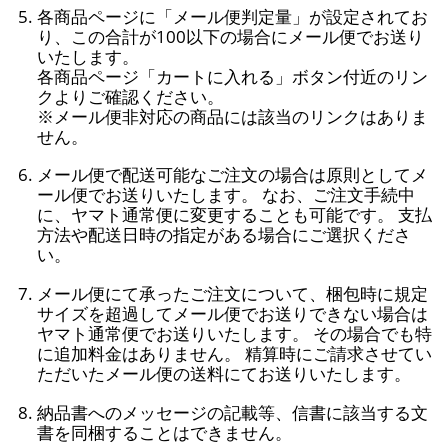
各商品ページに「メール便判定量」が設定されてお
り、この合計が100以下の場合にメール便でお送り
いたします。
各商品ページ「カートに入れる」ボタン付近のリン
クよりご確認ください。
※メール便非対応の商品には該当のリンクはありま
せん。
メール便で配送可能なご注文の場合は原則としてメ
ール便でお送りいたします。 なお、ご注文手続中
に、ヤマト通常便に変更することも可能です。 支払
方法や配送日時の指定がある場合にご選択くださ
い。
メール便にて承ったご注文について、梱包時に規定
サイズを超過してメール便でお送りできない場合は
ヤマト通常便でお送りいたします。 その場合でも特
に追加料金はありません。 精算時にご請求させてい
ただいたメール便の送料にてお送りいたします。
納品書へのメッセージの記載等、信書に該当する文
書を同梱することはできません。