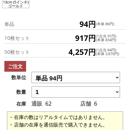
13cm (5インチ)
ゴールド
94円
単品
(本体 86円)
917円
(1点当 91円)
10枚セット
(本体 834円)
4,257円
(1点当 84円)
50枚セット
(本体 3,870円)
ご注文
数単位
数量
通販
62
店舗
6
在庫
在庫の数はリアルタイムではありません。
店舗の在庫を通信販売で購入できません。