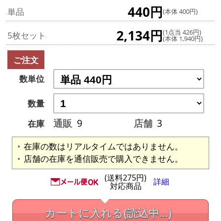
440円
単品
(本体 400円)
2,134円
(1点当 426円)
5枚セット
(本体 1,940円)
ご注文
数単位
数量
通販
9
店舗
3
在庫
在庫の数はリアルタイムではありません。
店舗の在庫を通信販売で購入できません。
(送料275円)
詳細
対応商品
カートに入れる
(読込中...)