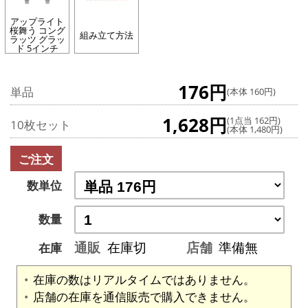
アップライト
桜舞う コング
組み立て方法
ラッツ グラッ
ド 5インチ
176円
単品
(本体 160円)
1,628円
(1点当 162円)
10枚セット
(本体 1,480円)
ご注文
数単位
数量
通販
在庫切
店舗
準備無
在庫
在庫の数はリアルタイムではありません。
店舗の在庫を通信販売で購入できません。