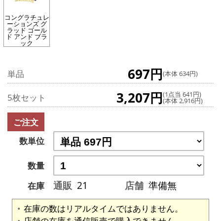
コングラチュレ
ーションズ グ
ラッド ゴール
ド アンド ブラ
ック
697円
単品
(本体 634円)
3,207円
(1点当 641円)
5枚セット
(本体 2,916円)
ご注文
数単位
数量
通販
21
店舗
準備無
在庫
在庫の数はリアルタイムではありません。
店舗の在庫を通信販売で購入できません。