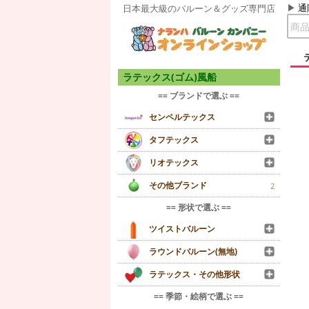
通
日本最大級のバルーン＆グッズ専門店
ラテックス(ゴム)風船
== ブランドで選ぶ ==
センペルテックス
タフテックス
リオテックス
その他ブランド
2
== 形状で選ぶ ==
ツイストバルーン
ラウンドバルーン(無地)
ラテックス・その他形状
== 季節・絵柄で選ぶ ==