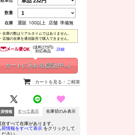
数単位
数量
通販
100以上
店舗
準備無
在庫
在庫の数はリアルタイムではありません。
店舗の在庫を通信販売で購入できません。
(送料275円)
詳細
対応商品
カートに入れる
(読込中...)
カートを見る
・ご精算
入荷情報
すべて表示
在庫切のみ表示
現在すべて在庫があります。
をクリックして
入荷情報をすべて表示
ください。