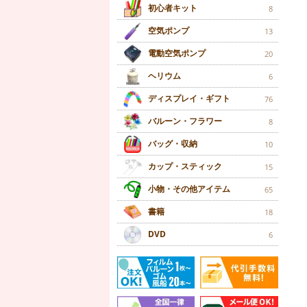
初心者キット
8
空気ポンプ
13
電動空気ポンプ
20
ヘリウム
6
ディスプレイ・ギフト
76
バルーン・フラワー
8
バッグ・収納
10
カップ・スティック
15
小物・その他アイテム
65
書籍
18
DVD
6