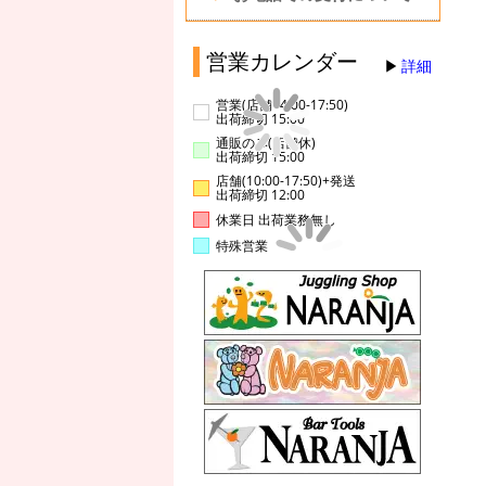
営業カレンダー
詳細
営業(店舗14:00-17:50)
出荷締切 15:00
通販のみ(店舗休)
出荷締切 15:00
店舗(10:00-17:50)+発送
出荷締切 12:00
休業日 出荷業務無し
特殊営業