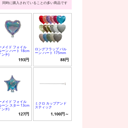
同時に購入されていることの多い商品です
ーメイド フォイル
ロングフラップ バル
ルーン ハート 18cm
ーン ハート 175mm
インチ)
193円
88円
ーメイド フォイル
ミクロ カップアンド
ルーン スター 13cm
スティック
インチ)
127円
1,100円～