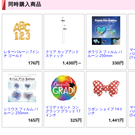
同時購入商品
マ
レターバルーン 7イン
クリア カップアンド
ポラリス フィルム バ
バ
チ ゴールド
スティック
ルーン 250mm
(7
176円
1,430円～
330円
イリディセント コン
マ
シリウス フィルム バ
リボン シェイプ 14イ
グラッツ グラッド 17
バ
ルーン 250mm
ンチ
インチ
(5
165円
325円
1,441円