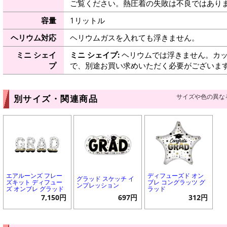
ご覧ください。熱圧着の失敗は不良ではありま
容量
1リットル
ヘリウム対応
ヘリウムガスを入れても浮きません。
ミニ シェイ
ミニ シェイプ:
ヘリウムでは浮きません。カッ
プ
で、別途お買い求めいただく必要がございま
サイズや色の異な
別サイズ・関連商品
エアルーンズ フレー
ディフューズド オン
グラッド スケッチ イ
ズキット ディフュー
ブレ コングラッツ グ
ンプレッション
ズ オンブレ グラッド
ラッド
7,150円
697円
312円