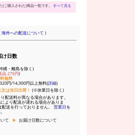
た(ご購入された)商品一覧です。
すべて見る
(
海外への配送について
)
届け日数
(※沖縄・離島を除く)
品 275円
)
送料無料
20円/14,300円以上無料(
詳細
)
注文は当日出荷！
(※休業日を除く)
より配送料が異なる場合があります。
他により配送が遅れる場合がありま
は配送を行っておりません。
営業日
を
い。
ついて
お届け日数について