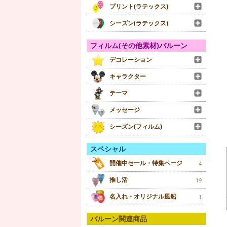
プリント(ラテックス)
シーズン(ラテックス)
フィルム(その他素材)バルーン
デコレーション
キャラクター
テーマ
メッセージ
シーズン(フィルム)
スペシャル
開催中セール・特集ページ
4
推し活
19
名入れ・オリジナル風船
1
バルーン関連商品