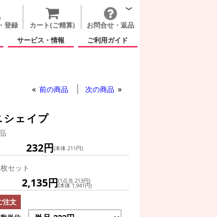
・登録
カート(ご精算)
お問合せ・返品
サービス・情報
ご利用ガイド
前の商品
次の商品
ニシェイプ
品
232円
(本体 211円)
0枚セット
2,135円
(1点当 213円)
(本体 1,941円)
ご注文