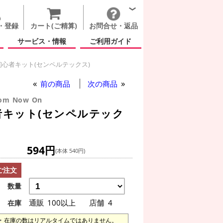
・登録
カート(ご精算)
お問合せ・返品
サービス・情報
ご利用ガイド
心者キット(センペルテックス)
前の商品
次の商品
From Now On
キット(センペルテック
594円
(本体 540円)
ご注文
数量
通販
100以上
店舗
4
在庫
在庫の数はリアルタイムではありません。