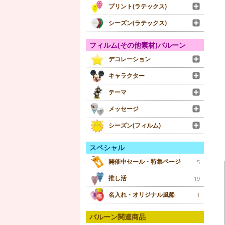
プリント(ラテックス)
シーズン(ラテックス)
フィルム(その他素材)バルーン
デコレーション
キャラクター
テーマ
メッセージ
シーズン(フィルム)
スペシャル
開催中セール・特集ページ
5
推し活
19
名入れ・オリジナル風船
1
バルーン関連商品