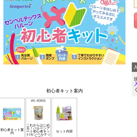
初心者キット案内
#K-40806
これからはじめ
る！バルーンア
初心者キット案
ート初心者キッ
セット内容
内
ト(センペルテッ