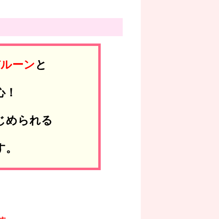
バルーン
と
心！
じめられる
す。