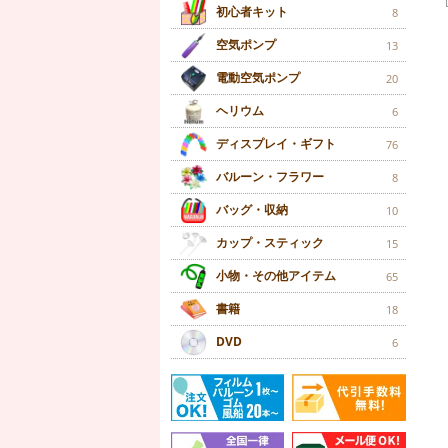
初心者キット
8
空気ポンプ
13
電動空気ポンプ
20
ヘリウム
6
ディスプレイ・ギフト
76
バルーン・フラワー
8
バッグ・収納
10
カップ・スティック
15
小物・その他アイテム
65
書籍
18
DVD
6