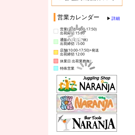
営業カレンダー
詳細
営業(店舗14:00-17:50)
出荷締切 15:00
通販のみ(店舗休)
出荷締切 15:00
店舗(10:00-17:50)+発送
出荷締切 12:00
休業日 出荷業務無し
特殊営業