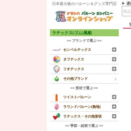
通
日本最大級のバルーン＆グッズ専門店
ラテックス(ゴム)風船
== ブランドで選ぶ ==
センペルテックス
タフテックス
リオテックス
その他ブランド
2
== 形状で選ぶ ==
ツイストバルーン
ラウンドバルーン(無地)
ラテックス・その他形状
== 季節・絵柄で選ぶ ==