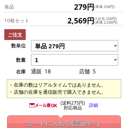
279円
単品
(本体 254円)
2,569円
(1点当 256円)
10枚セット
(本体 2,336円)
ご注文
数単位
数量
通販
18
店舗
5
在庫
在庫の数はリアルタイムではありません。
店舗の在庫を通信販売で購入できません。
(送料275円)
詳細
対応商品
カートに入れる
(読込中...)