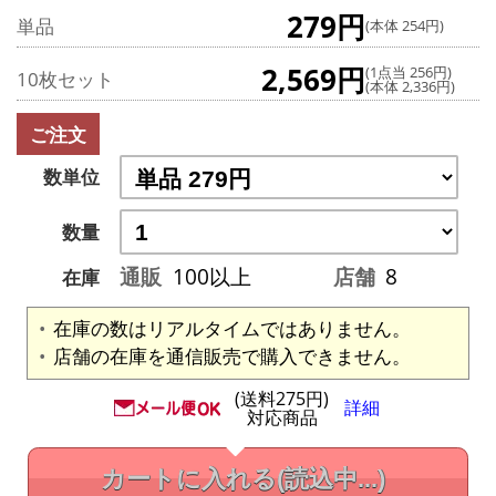
279円
単品
(本体 254円)
2,569円
(1点当 256円)
10枚セット
(本体 2,336円)
ご注文
数単位
数量
通販
100以上
店舗
8
在庫
在庫の数はリアルタイムではありません。
店舗の在庫を通信販売で購入できません。
(送料275円)
詳細
対応商品
カートに入れる
(読込中...)