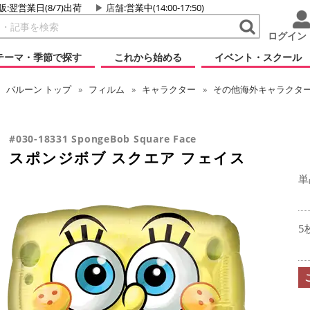
販:翌営業日(8/7)出荷
店舗
:営業中(14:00-17:50)
ログイン
テーマ・季節で探す
これから始める
イベント・スクール
バルーン
トップ
フィルム
キャラクター
その他海外キャラクタ
#030-18331 SpongeBob Square Face
スポンジボブ スクエア フェイス
単
5