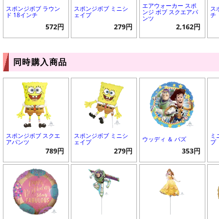
エアウォーカー スポ
スポンジボブ ラウン
スポンジボブ ミニシ
ス
ンジ ボブ スクエアパ
ド 18インチ
ェイプ
チ
ンツ
572円
279円
2,162円
同時購入商品
スポンジボブ スクエ
スポンジボブ ミニシ
ミ
ウッディ ＆ バズ
アパンツ
ェイプ
プ
789円
279円
353円