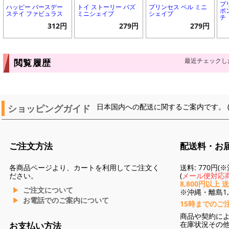
プ
ハッピー バースデー
トイ ストーリー バズ
プリンセス ベル ミニ
ポ
ステイ ファビュラス
ミニシェイプ
シェイプ
チ
312円
279円
279円
最近チェックし
閲覧履歴
ショッピングガイド
日本国内への配送に関するご案内です。 
ご注文方法
配送料・お
各商品ページより、カートを利用してご注文く
送料: 770円
ださい。
(
メール便対応商
8,800円以上 
ご注文について
※沖縄・離島1,3
お電話でのご案内について
15時までのご
商品や契約に
在庫状況その
お支払い方法