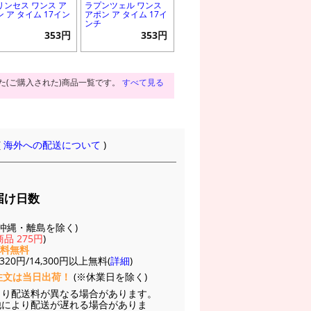
リンセス ワンス ア
ラプンツェル ワンス
ン ア タイム 17イン
アポン ア タイム 17イ
ンチ
353円
353円
た(ご購入された)商品一覧です。
すべて見る
(
海外への配送について
)
届け日数
(※沖縄・離島を除く)
品 275円
)
送料無料
20円/14,300円以上無料(
詳細
)
注文は当日出荷！
(※休業日を除く)
より配送料が異なる場合があります。
他により配送が遅れる場合がありま