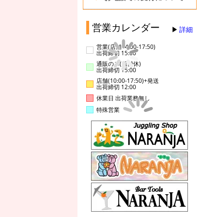
営業カレンダー
詳細
営業(店舗14:00-17:50)
出荷締切 15:00
通販のみ(店舗休)
出荷締切 15:00
店舗(10:00-17:50)+発送
出荷締切 12:00
休業日 出荷業務無し
特殊営業