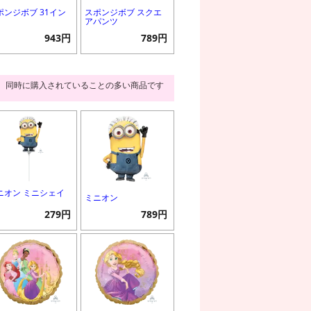
ポンジボブ 31イン
スポンジボブ スクエ
アパンツ
943円
789円
同時に購入されていることの多い商品です
ニオン ミニシェイ
ミニオン
279円
789円