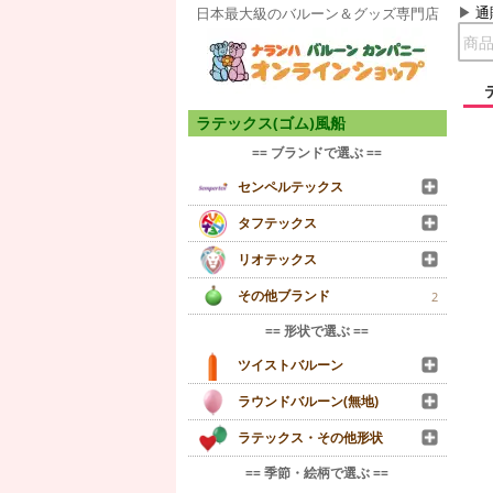
通
日本最大級のバルーン＆グッズ専門店
ラテックス(ゴム)風船
== ブランドで選ぶ ==
センペルテックス
タフテックス
リオテックス
その他ブランド
2
== 形状で選ぶ ==
ツイストバルーン
ラウンドバルーン(無地)
ラテックス・その他形状
== 季節・絵柄で選ぶ ==