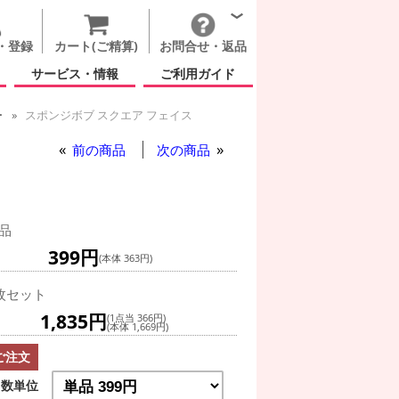
・登録
カート(ご精算)
お問合せ・返品
サービス・情報
ご利用ガイド
ー
スポンジボブ スクエア フェイス
前の商品
次の商品
品
399円
(本体 363円)
枚セット
1,835円
(1点当 366円)
(本体 1,669円)
ご注文
数単位