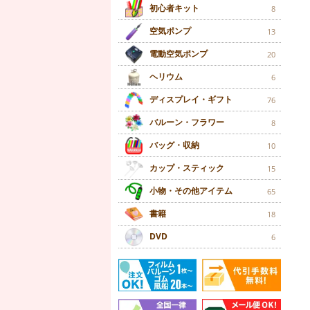
初心者キット
8
空気ポンプ
13
電動空気ポンプ
20
ヘリウム
6
ディスプレイ・ギフト
76
バルーン・フラワー
8
バッグ・収納
10
カップ・スティック
15
小物・その他アイテム
65
書籍
18
DVD
6