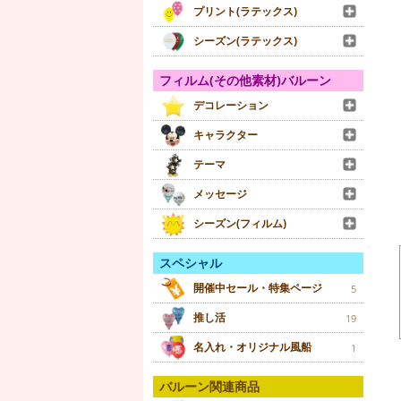
プリント(ラテックス)
シーズン(ラテックス)
フィルム(その他素材)バルーン
デコレーション
キャラクター
テーマ
メッセージ
シーズン(フィルム)
スペシャル
開催中セール・特集ページ
5
推し活
19
名入れ・オリジナル風船
1
バルーン関連商品