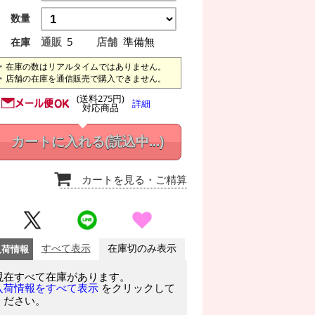
数量
通販
5
店舗
準備無
在庫
在庫の数はリアルタイムではありません。
店舗の在庫を通信販売で購入できません。
(送料275円)
詳細
対応商品
カートに入れる
(読込中...)
カートを見る
・ご精算
入荷情報
すべて表示
在庫切のみ表示
現在すべて在庫があります。
をクリックして
入荷情報をすべて表示
ください。