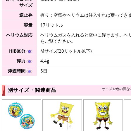
サイズ
逆止弁
有り：空気やヘリウムは注入すれば戻ってき
容量
17リットル
ヘリウム対応
ヘリウムガスを入れると空中に浮きます。ヘ
をご覧ください。
HIB区分
Mサイズ(20リットル以下)
(
※
)
浮力
4.4g
(
※
)
浮遊時間
5日
(
※
)
サイズや色の異な
別サイズ・関連商品