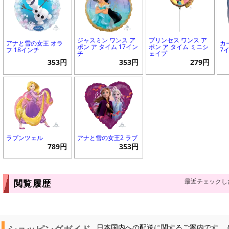
ジャスミン ワンス ア
プリンセス ワンス ア
アナと雪の女王 オラ
カ
ポン ア タイム 17イン
ポン ア タイム ミニシ
フ 18インチ
7
チ
ェイプ
353円
353円
279円
ラプンツェル
アナと雪の女王2 ラブ
789円
353円
最近チェックし
閲覧履歴
ショッピングガイド
日本国内への配送に関するご案内です。 