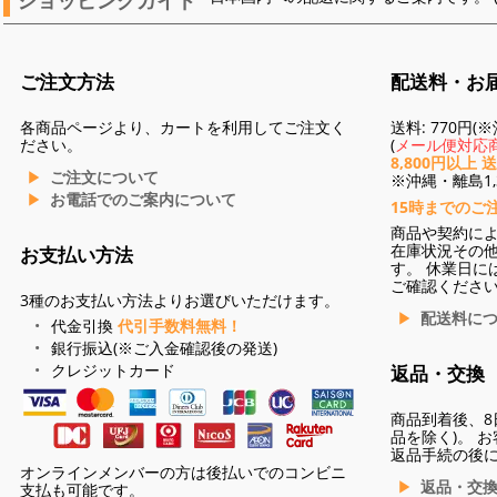
ご注文方法
配送料・お
各商品ページより、カートを利用してご注文く
送料: 770円
ださい。
(
メール便対応商
8,800円以上 
ご注文について
※沖縄・離島1,3
お電話でのご案内について
15時までのご
商品や契約に
在庫状況その
お支払い方法
す。 休業日に
ご確認くださ
3種のお支払い方法よりお選びいただけます。
配送料に
代金引換
代引手数料無料！
銀行振込(※ご入金確認後の発送)
クレジットカード
返品・交換
商品到着後、8
品を除く)。 
返品手続の後
オンラインメンバーの方は後払いでのコンビニ
返品・交
支払も可能です。