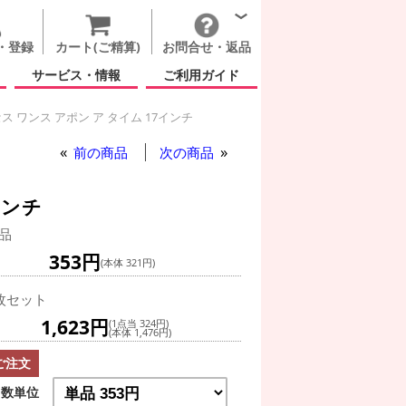
・登録
カート(ご精算)
お問合せ・返品
サービス・情報
ご利用ガイド
 ワンス アポン ア タイム 17インチ
前の商品
次の商品
インチ
品
353円
(本体 321円)
枚セット
1,623円
(1点当 324円)
(本体 1,476円)
ご注文
数単位