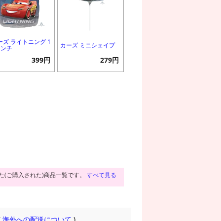
ーズ ライトニング 1
カーズ ミニシェイプ
インチ
399円
279円
た(ご購入された)商品一覧です。
すべて見る
(
海外への配送について
)