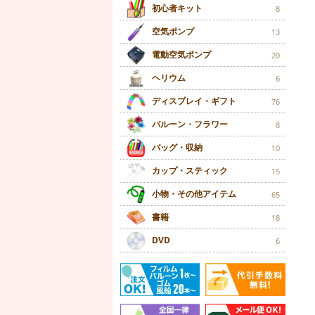
初心者キット
8
空気ポンプ
13
電動空気ポンプ
20
ヘリウム
6
ディスプレイ・ギフト
76
バルーン・フラワー
8
バッグ・収納
10
カップ・スティック
15
小物・その他アイテム
65
書籍
18
DVD
6