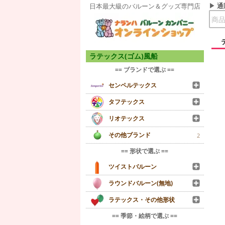
通
日本最大級のバルーン＆グッズ専門店
ラテックス(ゴム)風船
== ブランドで選ぶ ==
センペルテックス
タフテックス
リオテックス
その他ブランド
2
== 形状で選ぶ ==
ツイストバルーン
ラウンドバルーン(無地)
ラテックス・その他形状
== 季節・絵柄で選ぶ ==