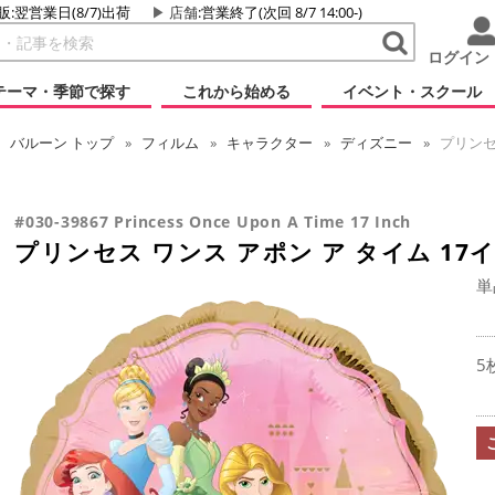
販:翌営業日(8/7)出荷
店舗
:営業終了(次回 8/7 14:00-)
ログイン
テーマ・季節で探す
これから始める
イベント・スクール
バルーン
トップ
フィルム
キャラクター
ディズニー
プリンセス
#030-39867 Princess Once Upon A Time 17 Inch
プリンセス ワンス アポン ア タイム 17
単
5