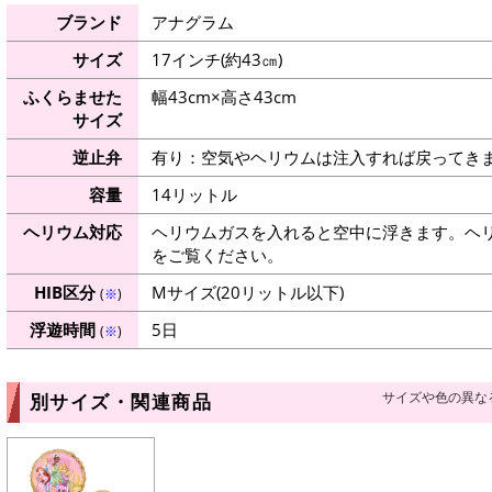
ブランド
アナグラム
サイズ
17インチ(約43㎝)
ふくらませた
幅43cm×高さ43cm
サイズ
逆止弁
有り：空気やヘリウムは注入すれば戻ってき
容量
14リットル
ヘリウム対応
ヘリウムガスを入れると空中に浮きます。ヘ
をご覧ください。
HIB区分
Mサイズ(20リットル以下)
(
※
)
浮遊時間
5日
(
※
)
サイズや色の異な
別サイズ・関連商品