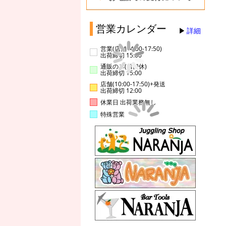
営業カレンダー
詳細
営業(店舗14:00-17:50)
出荷締切 15:00
通販のみ(店舗休)
出荷締切 15:00
店舗(10:00-17:50)+発送
出荷締切 12:00
休業日 出荷業務無し
特殊営業