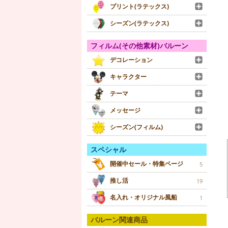
プリント(ラテックス)
シーズン(ラテックス)
フィルム(その他素材)バルーン
デコレーション
キャラクター
テーマ
メッセージ
シーズン(フィルム)
スペシャル
開催中セール・特集ページ
5
推し活
19
名入れ・オリジナル風船
1
バルーン関連商品