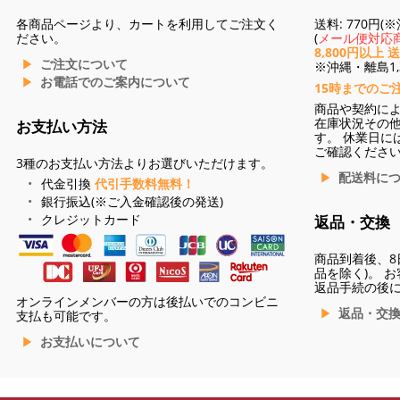
各商品ページより、カートを利用してご注文く
送料: 770円
ださい。
(
メール便対応商
8,800円以上 
ご注文について
※沖縄・離島1,3
お電話でのご案内について
15時までのご
商品や契約に
在庫状況その
お支払い方法
す。 休業日に
ご確認くださ
3種のお支払い方法よりお選びいただけます。
配送料に
代金引換
代引手数料無料！
銀行振込(※ご入金確認後の発送)
クレジットカード
返品・交換
商品到着後、8
品を除く)。 
返品手続の後
オンラインメンバーの方は後払いでのコンビニ
返品・交
支払も可能です。
お支払いについて