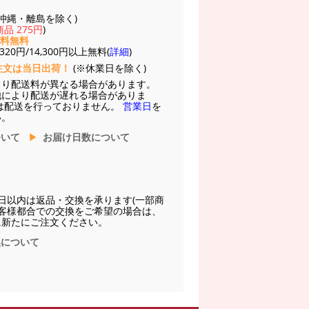
(※沖縄・離島を除く)
品 275円
)
送料無料
20円/14,300円以上無料(
詳細
)
注文は当日出荷！
(※休業日を除く)
より配送料が異なる場合があります。
他により配送が遅れる場合がありま
は配送を行っておりません。
営業日
を
い。
ついて
お届け日数について
日以内は返品・交換を承ります(一部商
お客様都合での交換をご希望の場合は、
に新たにご注文ください。
換について