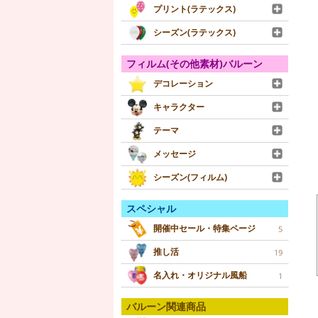
プリント(ラテックス)
シーズン(ラテックス)
フィルム(その他素材)バルーン
デコレーション
キャラクター
テーマ
メッセージ
シーズン(フィルム)
スペシャル
開催中セール・特集ページ
5
推し活
19
名入れ・オリジナル風船
1
バルーン関連商品