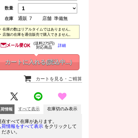
数量
通販
7
店舗
準備無
在庫
在庫の数はリアルタイムではありません。
店舗の在庫を通信販売で購入できません。
(送料275円)
詳細
対応商品
カートに入れる
(読込中...)
カートを見る
・ご精算
入荷情報
すべて表示
在庫切のみ表示
現在すべて在庫があります。
をクリックして
入荷情報をすべて表示
ください。