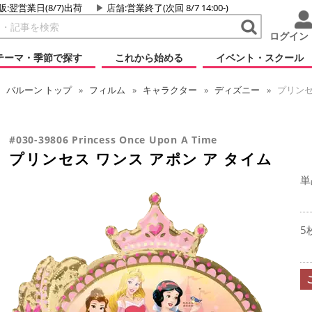
販:翌営業日(8/7)出荷
店舗
:営業終了(次回 8/7 14:00-)
ログイン
テーマ・季節で探す
これから始める
イベント・スクール
バルーン
トップ
フィルム
キャラクター
ディズニー
プリンセ
#030-39806 Princess Once Upon A Time
プリンセス ワンス アポン ア タイム
単
5