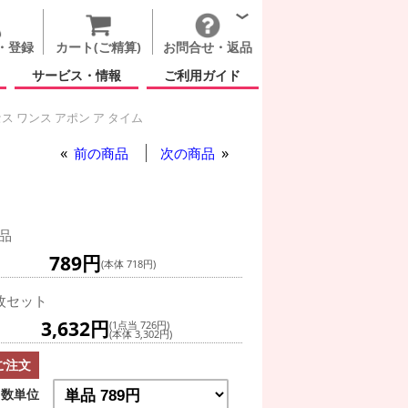
・登録
カート(ご精算)
お問合せ・返品
サービス・情報
ご利用ガイド
ス ワンス アポン ア タイム
前の商品
次の商品
品
789円
(本体 718円)
枚セット
3,632円
(1点当 726円)
(本体 3,302円)
ご注文
数単位