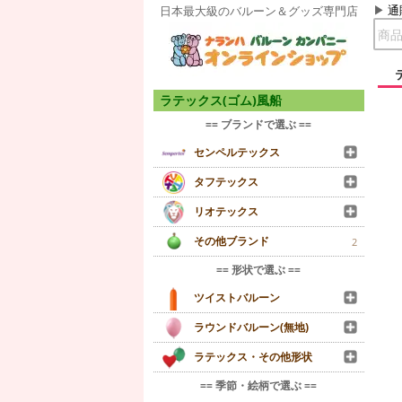
通
日本最大級のバルーン＆グッズ専門店
ラテックス(ゴム)風船
== ブランドで選ぶ ==
センペルテックス
タフテックス
リオテックス
その他ブランド
2
== 形状で選ぶ ==
ツイストバルーン
ラウンドバルーン(無地)
ラテックス・その他形状
== 季節・絵柄で選ぶ ==