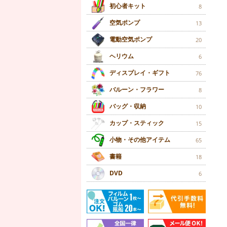
初心者キット
8
空気ポンプ
13
電動空気ポンプ
20
ヘリウム
6
ディスプレイ・ギフト
76
バルーン・フラワー
8
バッグ・収納
10
カップ・スティック
15
小物・その他アイテム
65
書籍
18
DVD
6