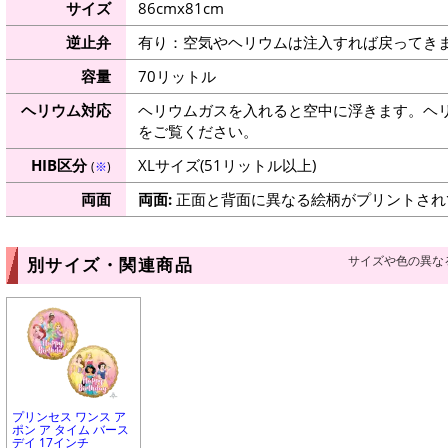
サイズ
86cmx81cm
逆止弁
有り：空気やヘリウムは注入すれば戻ってき
容量
70リットル
ヘリウム対応
ヘリウムガスを入れると空中に浮きます。ヘ
をご覧ください。
HIB区分
XLサイズ(51リットル以上)
(
※
)
両面
両面:
正面と背面に異なる絵柄がプリントされ
サイズや色の異な
別サイズ・関連商品
プリンセス ワンス ア
ポン ア タイム バース
デイ 17インチ