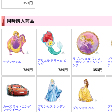
353円
同時購入商品
ラプンツェル ワンス
プ
アリエル ドリーム ビ
ラプンツェル
アポン ア タイム 17イ
ポ
ッグ
ンチ
チ
789円
789円
353円
カーズ ライトニング
プリンセス シンデレ
プ
プリンセス ベル
マックイーン
ラ
ン