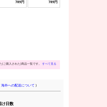
789円
789円
た(ご購入された)商品一覧です。
すべて見る
(
海外への配送について
)
届け日数