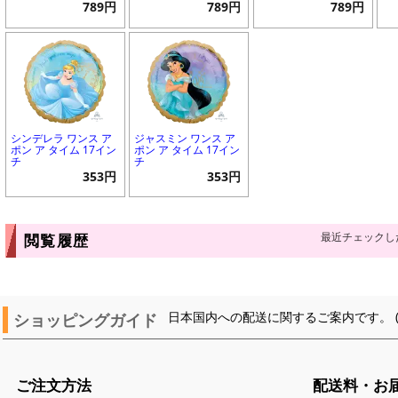
789円
789円
789円
シンデレラ ワンス ア
ジャスミン ワンス ア
ポン ア タイム 17イン
ポン ア タイム 17イン
チ
チ
353円
353円
最近チェックし
閲覧履歴
ショッピングガイド
日本国内への配送に関するご案内です。 
ご注文方法
配送料・お