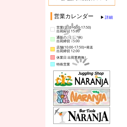
営業カレンダー
詳細
営業(店舗14:00-17:50)
出荷締切 15:00
通販のみ(店舗休)
出荷締切 15:00
店舗(10:00-17:50)+発送
出荷締切 12:00
休業日 出荷業務無し
特殊営業