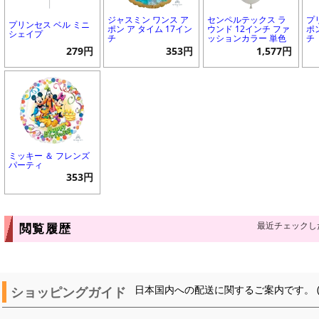
ジャスミン ワンス ア
センペルテックス ラ
プ
プリンセス ベル ミニ
ポン ア タイム 17イン
ウンド 12インチ ファ
ポ
シェイプ
チ
ッションカラー 単色
チ
279円
353円
1,577円
ミッキー ＆ フレンズ
パーティ
353円
最近チェックし
閲覧履歴
ショッピングガイド
日本国内への配送に関するご案内です。 