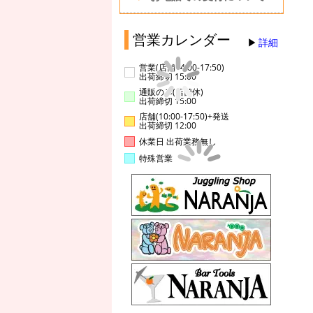
営業カレンダー
詳細
営業(店舗14:00-17:50)
出荷締切 15:00
通販のみ(店舗休)
出荷締切 15:00
店舗(10:00-17:50)+発送
出荷締切 12:00
休業日 出荷業務無し
特殊営業