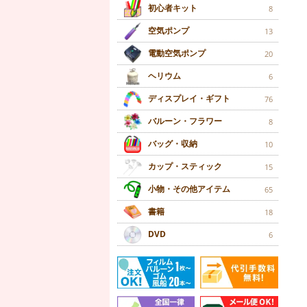
初心者キット
8
空気ポンプ
13
電動空気ポンプ
20
ヘリウム
6
ディスプレイ・ギフト
76
バルーン・フラワー
8
バッグ・収納
10
カップ・スティック
15
小物・その他アイテム
65
書籍
18
DVD
6