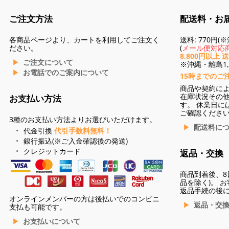
ご注文方法
配送料・お
各商品ページより、カートを利用してご注文く
送料: 770円
ださい。
(
メール便対応商
8,800円以上 
ご注文について
※沖縄・離島1,3
お電話でのご案内について
15時までのご
商品や契約に
在庫状況その
お支払い方法
す。 休業日に
ご確認くださ
3種のお支払い方法よりお選びいただけます。
配送料に
代金引換
代引手数料無料！
銀行振込(※ご入金確認後の発送)
クレジットカード
返品・交換
商品到着後、8
品を除く)。 
返品手続の後
オンラインメンバーの方は後払いでのコンビニ
返品・交
支払も可能です。
お支払いについて