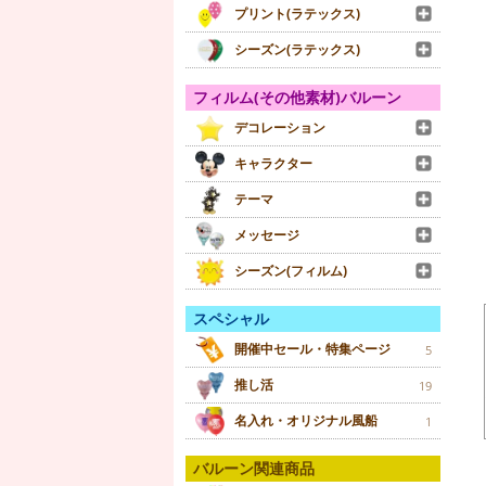
プリント(ラテックス)
シーズン(ラテックス)
フィルム(その他素材)バルーン
デコレーション
キャラクター
テーマ
メッセージ
シーズン(フィルム)
スペシャル
開催中セール・特集ページ
5
推し活
19
名入れ・オリジナル風船
1
バルーン関連商品