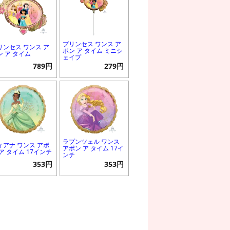
プリンセス ワンス ア
リンセス ワンス ア
ポン ア タイム ミニシ
ン ア タイム
ェイプ
789円
279円
ラプンツェル ワンス
ィアナ ワンス アポ
アポン ア タイム 17イ
 ア タイム 17インチ
ンチ
353円
353円