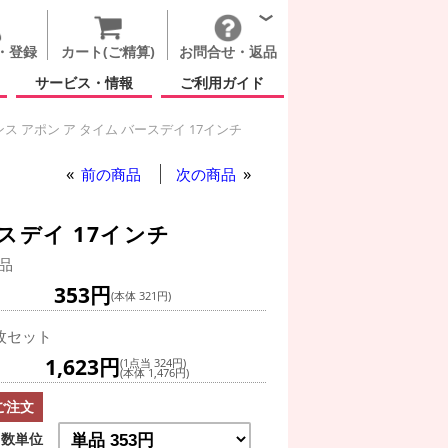
・登録
カート(ご精算)
お問合せ・返品
サービス・情報
ご利用ガイド
ス アポン ア タイム バースデイ 17インチ
前の商品
次の商品
スデイ 17インチ
品
353円
(本体 321円)
枚セット
1,623円
(1点当 324円)
(本体 1,476円)
ご注文
数単位