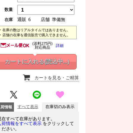
数量
通販
6
店舗
準備無
在庫
在庫の数はリアルタイムではありません。
店舗の在庫を通信販売で購入できません。
(送料275円)
詳細
対応商品
カートに入れる
(読込中...)
カートを見る
・ご精算
入荷情報
すべて表示
在庫切のみ表示
現在すべて在庫があります。
をクリックして
入荷情報をすべて表示
ください。