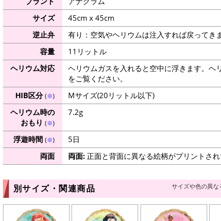
ブランド
アナグラム
サイズ
45cm x 45cm
逆止弁
有り：空気やヘリウムは注入すれば戻ってき
容量
11リットル
ヘリウム対応
ヘリウムガスを入れると空中に浮きます。ヘ
をご覧ください。
HIB区分
Mサイズ(20リットル以下)
(
※
)
ヘリウム時の
7.2g
おもり
(
※
)
浮遊時間
5日
(
※
)
両面
両面:
正面と背面に異なる絵柄がプリントされ
サイズや色の異な
別サイズ・関連商品