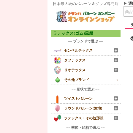
通
日本最大級のバルーン＆グッズ専門店
ラテックス(ゴム)風船
== ブランドで選ぶ ==
センペルテックス
タフテックス
リオテックス
その他ブランド
2
== 形状で選ぶ ==
ツイストバルーン
ラウンドバルーン(無地)
ラテックス・その他形状
== 季節・絵柄で選ぶ ==