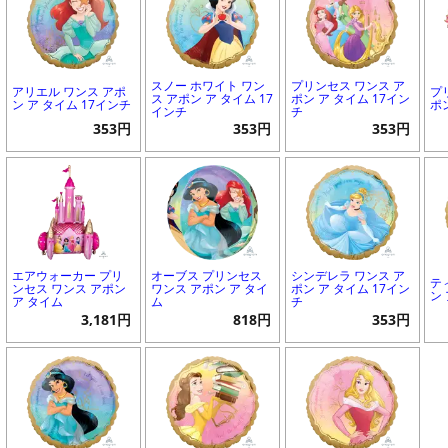
スノー ホワイト ワン
プリンセス ワンス ア
アリエル ワンス アポ
プ
ス アポン ア タイム 17
ポン ア タイム 17イン
ン ア タイム 17インチ
ポ
インチ
チ
353円
353円
353円
エアウォーカー プリ
オーブス プリンセス
シンデレラ ワンス ア
テ
ンセス ワンス アポン
ワンス アポン ア タイ
ポン ア タイム 17イン
ン
ア タイム
ム
チ
3,181円
818円
353円