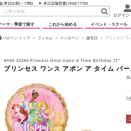
販:本日出荷(～15時)
本日店舗営業(14:00-17:50)
ログイン
テーマ・季節で探す
これから始める
イベント・スクール
バルーン
トップ
フィルム
メッセージ
誕生日
プリンセス ワン
バルーン
トップ
フィルム
キャラクター
ディズニー
プリンセス ワンス アポン ア タイム バースデイ 17インチ
#030-42386 Princess Once Upon A Time Birthday 17"
プリンセス ワンス アポン ア タイム バー
単
5