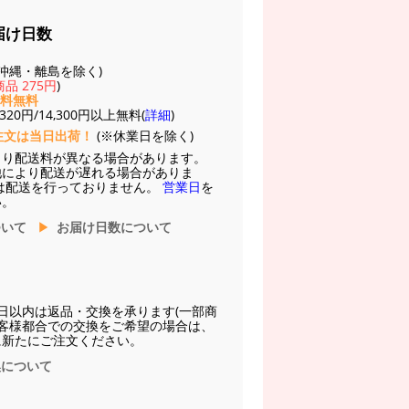
届け日数
(※沖縄・離島を除く)
品 275円
)
送料無料
20円/14,300円以上無料(
詳細
)
注文は当日出荷！
(※休業日を除く)
より配送料が異なる場合があります。
他により配送が遅れる場合がありま
は配送を行っておりません。
営業日
を
い。
ついて
お届け日数について
日以内は返品・交換を承ります(一部商
お客様都合での交換をご希望の場合は、
に新たにご注文ください。
換について