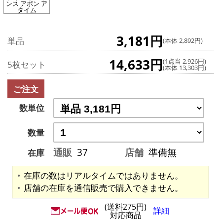
ンス アポン ア
タイム
3,181円
単品
(本体 2,892円)
14,633円
(1点当 2,926円)
5枚セット
(本体 13,303円)
ご注文
数単位
数量
通販
37
店舗
準備無
在庫
在庫の数はリアルタイムではありません。
店舗の在庫を通信販売で購入できません。
(送料275円)
詳細
対応商品