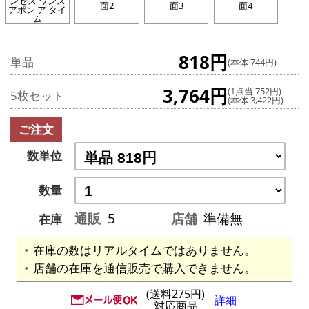
ンセス ワンス
面2
面3
面4
アポン ア タイ
ム
818円
単品
(本体 744円)
3,764円
(1点当 752円)
5枚セット
(本体 3,422円)
ご注文
数単位
数量
通販
5
店舗
準備無
在庫
在庫の数はリアルタイムではありません。
店舗の在庫を通信販売で購入できません。
(送料275円)
詳細
対応商品