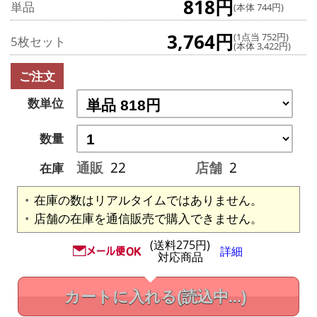
818円
単品
(本体 744円)
3,764円
(1点当 752円)
5枚セット
(本体 3,422円)
ご注文
数単位
数量
通販
22
店舗
2
在庫
在庫の数はリアルタイムではありません。
店舗の在庫を通信販売で購入できません。
(送料275円)
詳細
対応商品
カートに入れる
(読込中...)