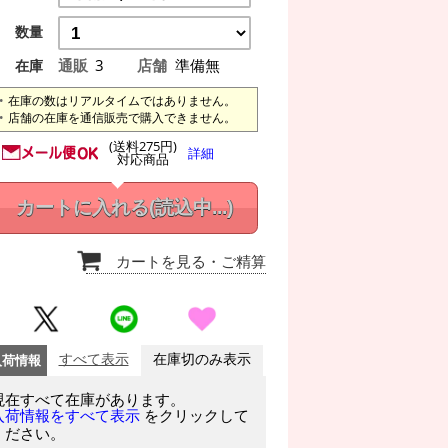
数量
通販
3
店舗
準備無
在庫
在庫の数はリアルタイムではありません。
店舗の在庫を通信販売で購入できません。
(送料275円)
詳細
対応商品
カートに入れる
(読込中...)
カートを見る
・ご精算
入荷情報
すべて表示
在庫切のみ表示
現在すべて在庫があります。
をクリックして
入荷情報をすべて表示
ください。