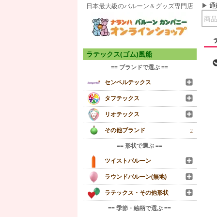
通
日本最大級のバルーン＆グッズ専門店
ラテックス(ゴム)風船
== ブランドで選ぶ ==
センペルテックス
タフテックス
リオテックス
その他ブランド
2
== 形状で選ぶ ==
ツイストバルーン
ラウンドバルーン(無地)
ラテックス・その他形状
== 季節・絵柄で選ぶ ==