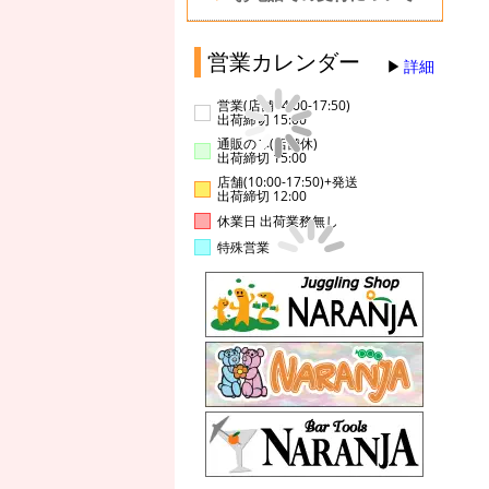
営業カレンダー
詳細
営業(店舗14:00-17:50)
出荷締切 15:00
通販のみ(店舗休)
出荷締切 15:00
店舗(10:00-17:50)+発送
出荷締切 12:00
休業日 出荷業務無し
特殊営業