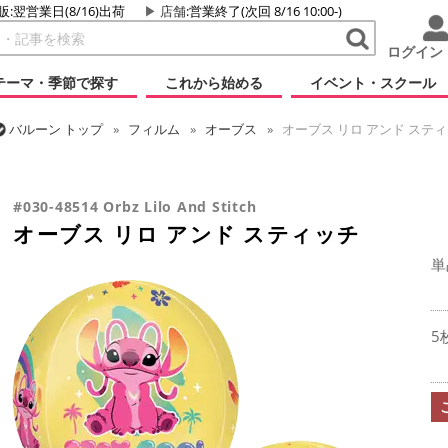
販:翌営業日(8/16)出荷
店舗
:営業終了(次回 8/16 10:00-)
ログイン
テーマ・季節で探す
これから始める
イベント・スクール
バルーン
トップ
フィルム
オーブス
オーブス リロ アンド ステ
バルーン
トップ
フィルム
キャラクター
ディズニー
オーブス
#030-48514 Orbz Lilo And Stitch
オーブス リロ アンド スティッチ
単
5