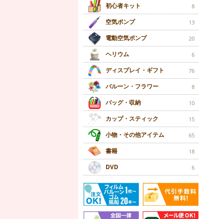
初心者キット
8
空気ポンプ
13
電動空気ポンプ
20
ヘリウム
6
ディスプレイ・ギフト
76
バルーン・フラワー
8
バッグ・収納
10
カップ・スティック
15
小物・その他アイテム
65
書籍
18
DVD
6