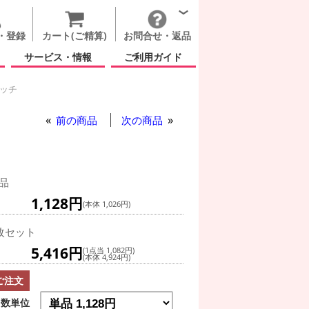
・登録
カート(ご精算)
お問合せ・返品
サービス・情報
ご利用ガイド
ィッチ
 リロ アンド スティッチ
前の商品
次の商品
品
1,128円
(本体 1,026円)
枚セット
5,416円
(1点当 1,082円)
(本体 4,924円)
ご注文
数単位