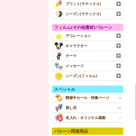
プリント(ラテックス)
シーズン(ラテックス)
フィルム(その他素材)バルーン
デコレーション
キャラクター
テーマ
メッセージ
シーズン(フィルム)
スペシャル
開催中セール・特集ページ
4
推し活
19
名入れ・オリジナル風船
1
バルーン関連商品