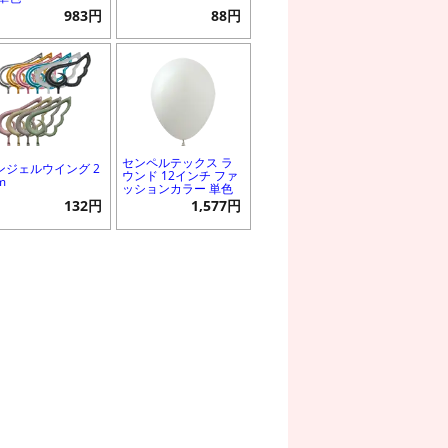
983円
88円
センペルテックス ラ
ンジェルウイング 2
ウンド 12インチ ファ
m
ッションカラー 単色
132円
1,577円