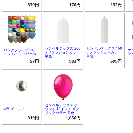
330円
176円
132円
センペルテックス 260
センペルテックス 160
ロングフラップ バル
エ
S ファッションカラー
S ファッションカラー
ーン ハート 115mm
8c
単色
単色
57円
983円
699円
センペルテックス ラ
4/B 10インチ
ウンド 12インチ メタ
リックカラー 単色
319円
1,656円