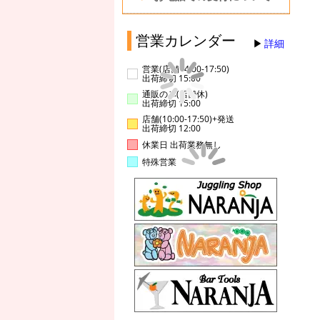
営業カレンダー
詳細
営業(店舗14:00-17:50)
出荷締切 15:00
通販のみ(店舗休)
出荷締切 15:00
店舗(10:00-17:50)+発送
出荷締切 12:00
休業日 出荷業務無し
特殊営業