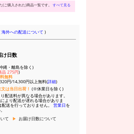
た(ご購入された)商品一覧です。
すべて見る
(
海外への配送について
)
届け日数
(※沖縄・離島を除く)
品 275円
)
送料無料
20円/14,300円以上無料(
詳細
)
注文は当日出荷！
(※休業日を除く)
より配送料が異なる場合があります。
他により配送が遅れる場合がありま
は配送を行っておりません。
営業日
を
い。
ついて
お届け日数について