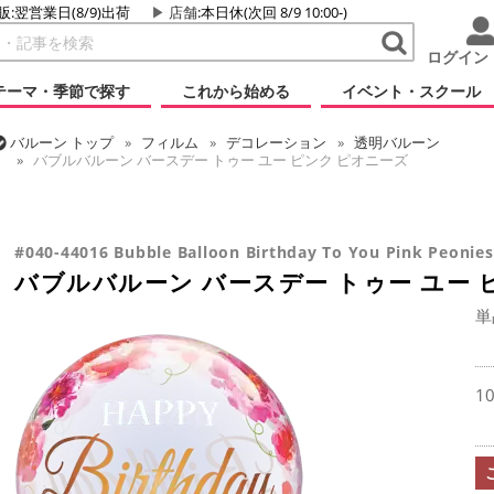
販:翌営業日(8/9)出荷
店舗
:本日休(次回 8/9 10:00-)
ログイン
テーマ・季節で探す
これから始める
イベント・スクール
バルーン
トップ
フィルム
デコレーション
透明バルーン
バブルバルーン バースデー トゥー ユー ピンク ピオニーズ
バルーン
トップ
フィルム
デコレーション
バブルバルーン
バルーン
トップ
フィルム
メッセージ
誕生日
バブルバルーン 
バブルバルーン バースデー トゥー ユー ピンク ピオニーズ
#040-44016 Bubble Balloon Birthday To You Pink Peonies
バブルバルーン バースデー トゥー ユー 
単
1