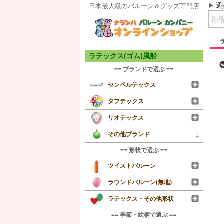
通
日本最大級のバルーン＆グッズ専門店
ラテックス(ゴム)風船
== ブランドで選ぶ ==
センペルテックス
タフテックス
リオテックス
その他ブランド
2
== 形状で選ぶ ==
ツイストバルーン
ラウンドバルーン(無地)
ラテックス・その他形状
== 季節・絵柄で選ぶ ==