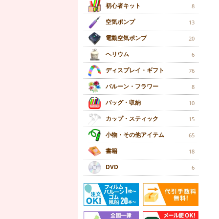
初心者キット
8
空気ポンプ
13
電動空気ポンプ
20
ヘリウム
6
ディスプレイ・ギフト
76
バルーン・フラワー
8
バッグ・収納
10
カップ・スティック
15
小物・その他アイテム
65
書籍
18
DVD
6