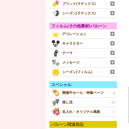
プリント(ラテックス)
シーズン(ラテックス)
フィルム(その他素材)バルーン
デコレーション
キャラクター
テーマ
メッセージ
シーズン(フィルム)
スペシャル
開催中セール・特集ページ
4
推し活
19
名入れ・オリジナル風船
1
バルーン関連商品