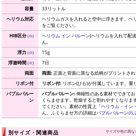
容量
33リットル
ヘリウム対応
ヘリウムガスを入れると空中に浮きます。ヘ
をご覧ください。
HIB区分
ヘリウム イン バルーン
(ヘリウムを入れて配
(
※
)
ん。
浮力
15g
(
※
)
浮遊時間
7日
(
※
)
両面
両面:
正面と背面に異なる絵柄がプリントされ
リボン付
リボン付:
リボン(ひも)が付属しています。重
バブルバルー
バブルバルーン:
伸縮性のある素材でできてお
ン
くらませます。乾燥すると割れやすくなりま
てください。素材の性質上「
ヘリウム・イン
ん。ふくらませ方の詳細は
バブルバルーンの
サイズや色の異な
別サイズ・関連商品