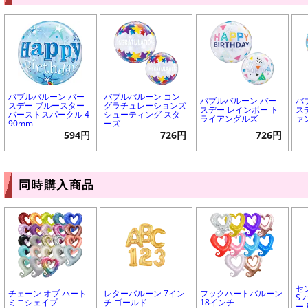
バブルバルーン バー
バブルバルーン コン
バブルバルーン バー
バ
スデー ブルースター
グラチュレーションズ
スデー レインボー ト
ス
バーストスパークル 4
シューティング スタ
ライアングルズ
ァ
90mm
ーズ
594円
726円
726円
同時購入商品
セ
チェーン オブ ハート
レターバルーン 7イン
フックハートバルーン
S
ミニシェイプ
チ ゴールド
18インチ
ー