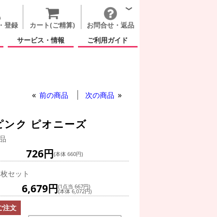
・登録
カート(ご精算)
お問合せ・返品
サービス・情報
ご利用ガイド
バースデー トゥー ユー ピンク ピオニーズ
前の商品
次の商品
ピンク ピオニーズ
品
726円
(本体 660円)
0枚セット
6,679円
(1点当 667円)
(本体 6,072円)
ご注文