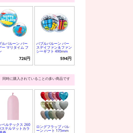
ブルバルーン バー
バブルバルーン バー
デー マリタイム フ
スデイファン＆ファン
ン
シーギフト 490mm
726円
594円
同時に購入されていることの多い商品です
ンペルテックス 260
ロングフラップ バル
 パステルマットカラ
ーン ハート 175mm
 単色