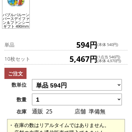
バブルバルーン
バースデイファ
ン＆ファンシー
ギフト 490mm
594円
単品
(本体 540円)
5,467円
(1点当 546円)
10枚セット
(本体 4,970円)
ご注文
数単位
数量
通販
25
店舗
準備無
在庫
在庫の数はリアルタイムではありません。