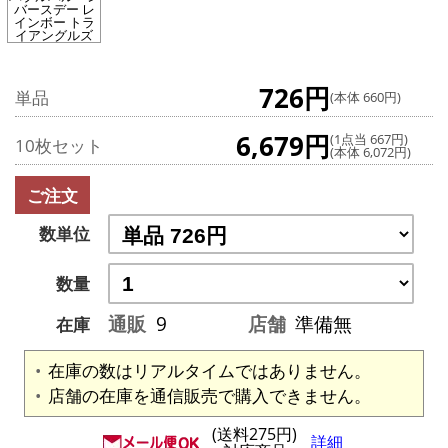
バースデー レ
インボー トラ
イアングルズ
726円
単品
(本体 660円)
6,679円
(1点当 667円)
10枚セット
(本体 6,072円)
ご注文
数単位
数量
通販
9
店舗
準備無
在庫
在庫の数はリアルタイムではありません。
店舗の在庫を通信販売で購入できません。
(送料275円)
詳細