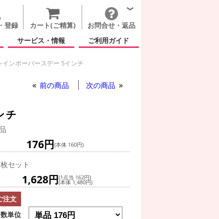
・登録
カート(ご精算)
お問合せ・返品
サービス・情報
ご利用ガイド
レインボーバースデー 5インチ
プライト レインボーバースデー 5インチ
前の商品
次の商品
ンチ
品
176円
(本体 160円)
0枚セット
1,628円
(1点当 162円)
(本体 1,480円)
ご注文
数単位