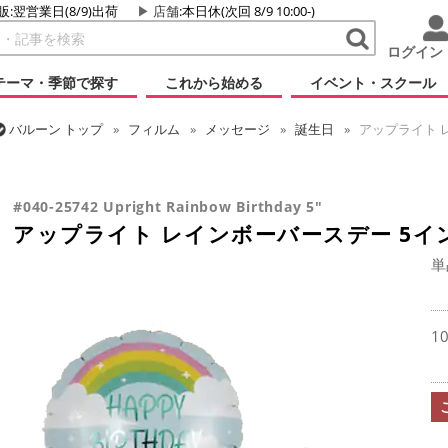
販:翌営業日(8/9)出荷
店舗
:本日休(次回 8/9 10:00-)
ログイン
テーマ・季節で探す
これから始める
イベント・スクール
バルーン
トップ
フィルム
メッセージ
誕生日
アップライト 
バルーン
トップ
フィルム
デコレーション
アップライト
アッ
#040-25742 Upright Rainbow Birthday 5"
アップライト レインボーバースデー 5イ
単
1