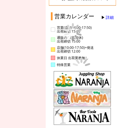
営業カレンダー
詳細
営業(店舗14:00-17:50)
出荷締切 15:00
通販のみ(店舗休)
出荷締切 15:00
店舗(10:00-17:50)+発送
出荷締切 12:00
休業日 出荷業務無し
特殊営業