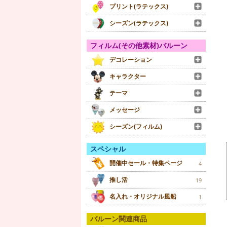
プリント(ラテックス)
シーズン(ラテックス)
フィルム(その他素材)バルーン
デコレーション
キャラクター
テーマ
メッセージ
シーズン(フィルム)
スペシャル
開催中セール・特集ページ
4
推し活
19
名入れ・オリジナル風船
1
バルーン関連商品