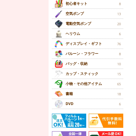
初心者キット
8
空気ポンプ
13
電動空気ポンプ
20
ヘリウム
6
ディスプレイ・ギフト
76
バルーン・フラワー
8
バッグ・収納
10
カップ・スティック
15
小物・その他アイテム
65
書籍
18
DVD
6