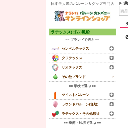
通
日本最大級のバルーン＆グッズ専門店
ラテックス(ゴム)風船
== ブランドで選ぶ ==
センペルテックス
タフテックス
リオテックス
その他ブランド
2
== 形状で選ぶ ==
ツイストバルーン
ラウンドバルーン(無地)
ラテックス・その他形状
== 季節・絵柄で選ぶ ==