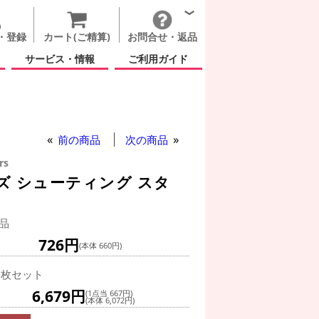
・登録
カート(ご精算)
お問合せ・返品
サービス・情報
ご利用ガイド
前の商品
次の商品
rs
ズ シューティング スタ
品
726円
(本体 660円)
0枚セット
6,679円
(1点当 667円)
(本体 6,072円)