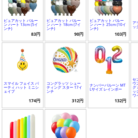
ピュアカット バルー
ピュアカット バルー
ピュアカット バルー
ア
ン ハート 13cm (5イ
ン ハート 18cm (7イ
ン ハート 25cm (10イ
ッ
ンチ)
ンチ)
ンチ)
83円
90円
103円
セ
スマイル フェイス パ
コングラッツ シュー
ウ
ナンバーバルーン MT
ーティ ハット ミニシ
ティング スター 17イ
グ
Lサイズ レインボー
ェイプ
ンチ
ッ
ワ
174円
312円
132円