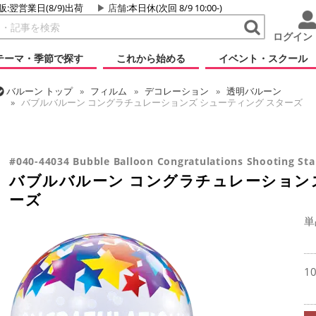
販:翌営業日(8/9)出荷
店舗
:本日休(次回 8/9 10:00-)
ログイン
テーマ・季節で探す
これから始める
イベント・スクール
バルーン
トップ
フィルム
デコレーション
透明バルーン
バブルバルーン コングラチュレーションズ シューティング スターズ
バルーン
トップ
フィルム
デコレーション
バブルバルーン
バルーン
トップ
フィルム
メッセージ
おめでとう・記念日
バブルバルーン コングラチュレーションズ シューティング スターズ
バブルバルーン コングラチュレーションズ シューティング スターズ
#040-44034 Bubble Balloon Congratulations Shooting Sta
バブルバルーン コングラチュレーション
ーズ
単
1