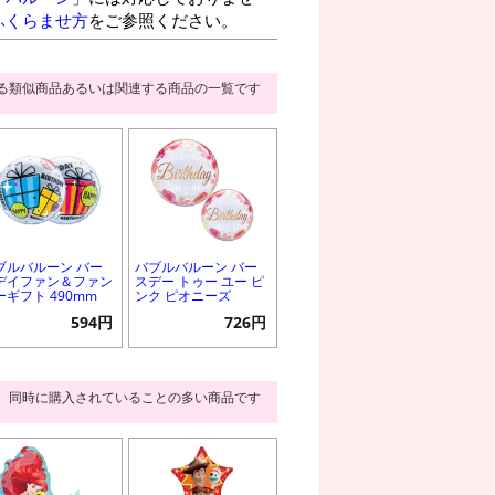
ふくらませ方
をご参照ください。
る類似商品あるいは関連する商品の一覧です
ブルバルーン バー
バブルバルーン バー
デイファン＆ファン
スデー トゥー ユー ピ
ーギフト 490mm
ンク ピオニーズ
594円
726円
同時に購入されていることの多い商品です