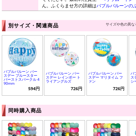
ん。ふくらませ方の詳細は
バブルバルーンの
サイズや色の異な
別サイズ・関連商品
バブルバルーン バー
バブルバルーン バー
バブルバルーン バー
バ
スデー ブルースター
スデー レインボー ト
スデー マリタイム フ
ス
バーストスパークル 4
ライアングルズ
ァン
シ
90mm
594円
726円
726円
同時購入商品