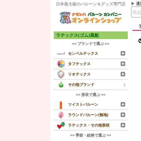
通
日本最大級のバルーン＆グッズ専門店
ラテックス(ゴム)風船
== ブランドで選ぶ ==
センペルテックス
タフテックス
リオテックス
その他ブランド
2
== 形状で選ぶ ==
ツイストバルーン
ラウンドバルーン(無地)
ラテックス・その他形状
== 季節・絵柄で選ぶ ==