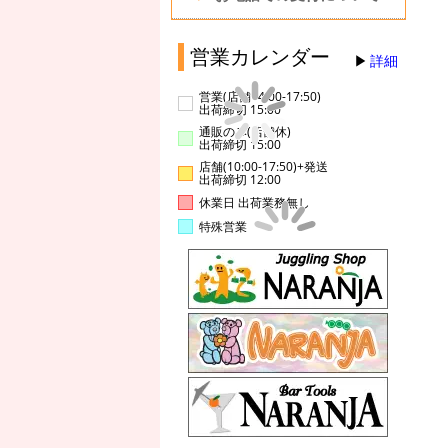
営業カレンダー
詳細
営業(店舗14:00-17:50)
出荷締切 15:00
通販のみ(店舗休)
出荷締切 15:00
店舗(10:00-17:50)+発送
出荷締切 12:00
休業日 出荷業務無し
特殊営業