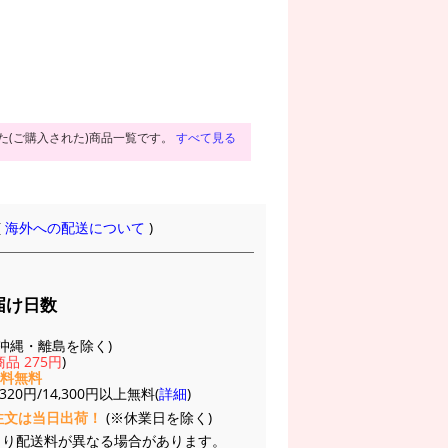
た(ご購入された)商品一覧です。
すべて見る
(
海外への配送について
)
届け日数
(※沖縄・離島を除く)
品 275円
)
送料無料
20円/14,300円以上無料(
詳細
)
注文は当日出荷！
(※休業日を除く)
より配送料が異なる場合があります。