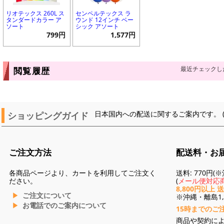
リオテックス 260L ス
センペルテックス ラ
タンダードカラー ア
ウンド 12インチ ベー
ソート
シック アソート
799円
1,577円
最近チェックし
閲覧履歴
ショッピングガイド
日本国内への配送に関するご案内です。 
ご注文方法
配送料・お
各商品ページより、カートを利用してご注文く
送料: 770円
ださい。
(
メール便対応商
8,800円以上 
ご注文について
※沖縄・離島1,3
お電話でのご案内について
15時までのご
商品や契約に