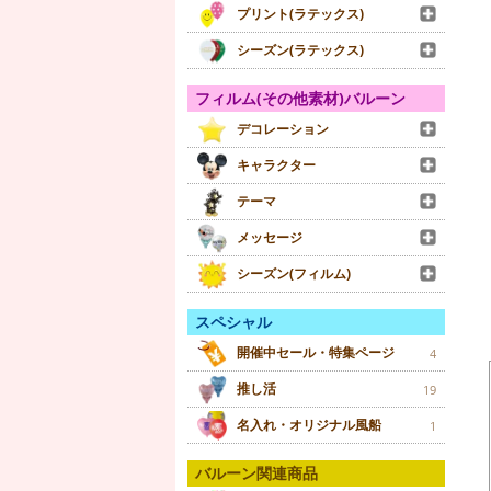
プリント(ラテックス)
シーズン(ラテックス)
フィルム(その他素材)バルーン
デコレーション
キャラクター
テーマ
メッセージ
シーズン(フィルム)
スペシャル
開催中セール・特集ページ
4
推し活
19
名入れ・オリジナル風船
1
バルーン関連商品