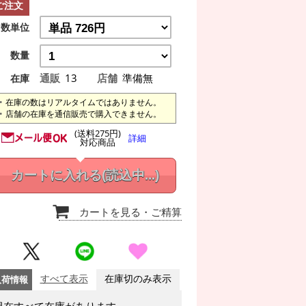
ご注文
数単位
数量
通販
13
店舗
準備無
在庫
在庫の数はリアルタイムではありません。
店舗の在庫を通信販売で購入できません。
(送料275円)
詳細
対応商品
カートに入れる
(読込中...)
カートを見る
・ご精算
入荷情報
すべて表示
在庫切のみ表示
現在すべて在庫があります。