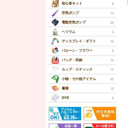
初心者キット
8
空気ポンプ
13
電動空気ポンプ
20
ヘリウム
6
ディスプレイ・ギフト
76
バルーン・フラワー
8
バッグ・収納
10
カップ・スティック
15
小物・その他アイテム
65
書籍
18
DVD
6