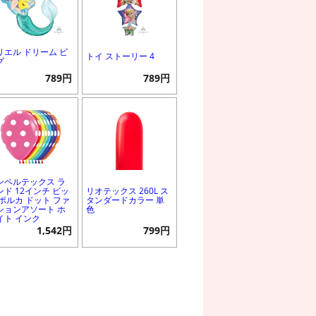
リエル ドリーム ビ
トイ ストーリー 4
グ
789円
789円
ンペルテックス ラ
ンド 12インチ ビッ
リオテックス 260L ス
 ポルカ ドット ファ
タンダードカラー 単
ションアソート ホ
色
イト インク
1,542円
799円