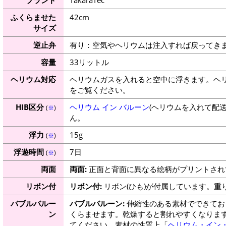
ふくらませた
42cm
サイズ
逆止弁
有り：空気やヘリウムは注入すれば戻ってき
容量
33リットル
ヘリウム対応
ヘリウムガスを入れると空中に浮きます。ヘ
をご覧ください。
HIB区分
ヘリウム イン バルーン
(ヘリウムを入れて配
(
※
)
ん。
浮力
15g
(
※
)
浮遊時間
7日
(
※
)
両面
両面:
正面と背面に異なる絵柄がプリントされ
リボン付
リボン付:
リボン(ひも)が付属しています。重
バブルバルー
バブルバルーン:
伸縮性のある素材でできてお
ン
くらませます。乾燥すると割れやすくなりま
てください。素材の性質上「
ヘリウム・イン