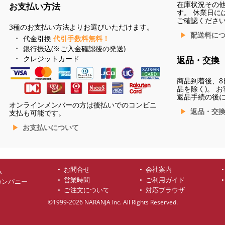
在庫状況その
お支払い方法
す。 休業日に
ご確認くださ
3種のお支払い方法よりお選びいただけます。
配送料に
代金引換
代引手数料無料！
銀行振込(※ご入金確認後の発送)
クレジットカード
返品・交換
商品到着後、8
品を除く)。 
返品手続の後
オンラインメンバーの方は後払いでのコンビニ
返品・交
支払も可能です。
お支払いについて
お問合せ
会社案内
ハ
営業時間
ご利用ガイド
カンパニー
ご注文について
対応ブラウザ
©1999-2026 NARANJA Inc. All Rights Reserved.