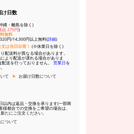
届け日数
(※沖縄・離島を除く)
品 275円
)
送料無料
20円/14,300円以上無料(
詳細
)
注文は当日出荷！
(※休業日を除く)
より配送料が異なる場合があります。
他により配送が遅れる場合がありま
は配送を行っておりません。
営業日
を
い。
ついて
お届け日数について
日以内は返品・交換を承ります(一部商
お客様都合での交換をご希望の場合は、
に新たにご注文ください。
換について