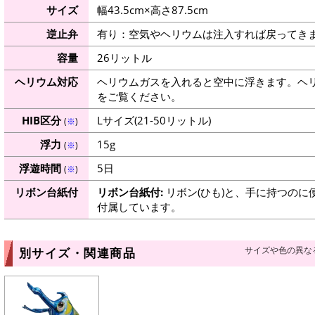
サイズ
幅43.5cm×高さ87.5cm
逆止弁
有り：空気やヘリウムは注入すれば戻ってき
容量
26リットル
ヘリウム対応
ヘリウムガスを入れると空中に浮きます。ヘ
をご覧ください。
HIB区分
Lサイズ(21-50リットル)
(
※
)
浮力
15g
(
※
)
浮遊時間
5日
(
※
)
リボン台紙付
リボン台紙付:
リボン(ひも)と、手に持つのに
付属しています。
サイズや色の異な
別サイズ・関連商品