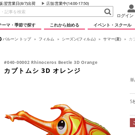
販:翌営業日(8/7)出荷
店舗
:営業中(14:00-17:50)
ログイン
テーマ・季節で探す
これから始める
イベント・スクール
バルーン
トップ
フィルム
シーズン(フィルム)
サマー(夏)
カブ
バルーン
トップ
フィルム
テーマ
動物・虫
カブトムシ 3D 
#040-00002 Rhinoceros Beetle 3D Orange
カブトムシ 3D オレンジ
単
5