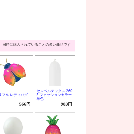
同時に購入されていることの多い商品です
センペルテックス 260
ラフル レディバグ
S ファッションカラー
単色
566円
983円