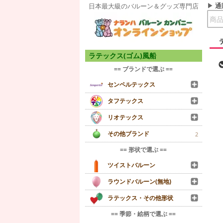
通
日本最大級のバルーン＆グッズ専門店
ラテックス(ゴム)風船
== ブランドで選ぶ ==
センペルテックス
タフテックス
リオテックス
その他ブランド
2
== 形状で選ぶ ==
ツイストバルーン
ラウンドバルーン(無地)
ラテックス・その他形状
== 季節・絵柄で選ぶ ==