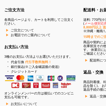
ご注文方法
配送料・お
各商品ページより、カートを利用してご注文く
送料: 770円
ださい。
(
メール便対応商
8,800円以上 
ご注文について
※沖縄・離島1,3
お電話でのご案内について
15時までのご
商品や契約に
在庫状況その
お支払い方法
す。 休業日に
ご確認くださ
3種のお支払い方法よりお選びいただけます。
配送料に
代金引換
代引手数料無料！
銀行振込(※ご入金確認後の発送)
クレジットカード
返品・交換
商品到着後、8
品を除く)。 
返品手続の後
オンラインメンバーの方は後払いでのコンビニ
返品・交
支払も可能です。
お支払いについて