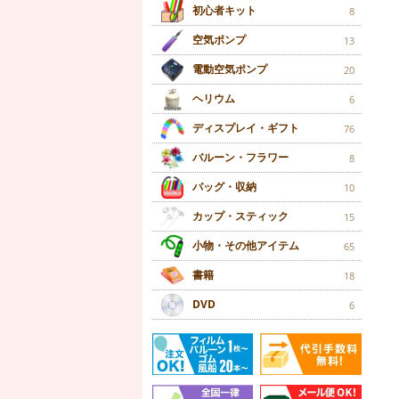
初心者キット
8
空気ポンプ
13
電動空気ポンプ
20
ヘリウム
6
ディスプレイ・ギフト
76
バルーン・フラワー
8
バッグ・収納
10
カップ・スティック
15
小物・その他アイテム
65
書籍
18
DVD
6