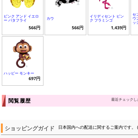
セ
ピンク アンド イエロ
イリディセント ピン
カウ
ウ
ー バタフライ
ク フラミンゴ
ッ
566円
566円
1,439円
ハッピー モンキー
697円
最近チェックし
閲覧履歴
ショッピングガイド
日本国内への配送に関するご案内です。 