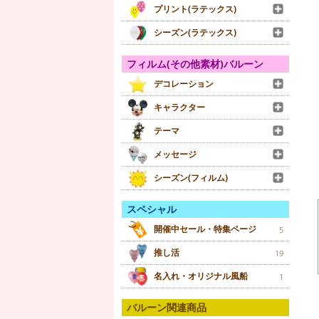
プリント(ラテックス)
シーズン(ラテックス)
フィルム(その他素材)バルーン
デコレーション
キャラクター
テーマ
メッセージ
シーズン(フィルム)
スペシャル
開催中セール・特集ページ
5
推し活
19
名入れ・オリジナル風船
1
バルーン関連商品