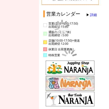
営業カレンダー
詳細
営業(店舗14:00-17:50)
出荷締切 15:00
通販のみ(店舗休)
出荷締切 15:00
店舗(10:00-17:50)+発送
出荷締切 12:00
休業日 出荷業務無し
特殊営業