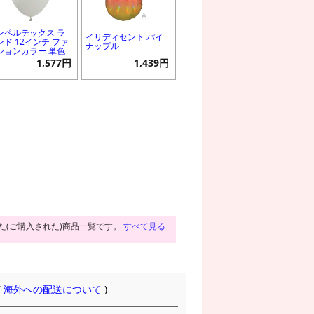
ンペルテックス ラ
イリディセント パイ
ンド 12インチ ファ
ナップル
ションカラー 単色
1,577円
1,439円
た(ご購入された)商品一覧です。
すべて見る
(
海外への配送について
)