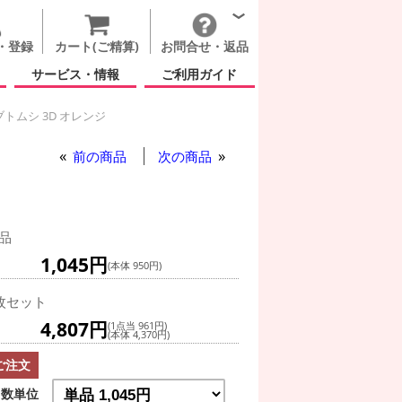
・登録
カート(ご精算)
お問合せ・返品
サービス・情報
ご利用ガイド
トムシ 3D オレンジ
オレンジ
前の商品
次の商品
品
1,045円
(本体 950円)
枚セット
4,807円
(1点当 961円)
(本体 4,370円)
ご注文
数単位