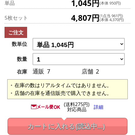
1,045円
単品
(本体 950円)
4,807円
(1点当 961円)
5枚セット
(本体 4,370円)
ご注文
数単位
数量
通販
7
店舗
2
在庫
在庫の数はリアルタイムではありません。
店舗の在庫を通信販売で購入できません。
(送料275円)
詳細
対応商品
カートに入れる
(読込中...)