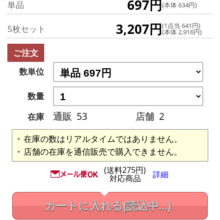
697円
単品
(本体 634円)
3,207円
(1点当 641円)
5枚セット
(本体 2,916円)
ご注文
数単位
数量
通販
53
店舗
2
在庫
在庫の数はリアルタイムではありません。
店舗の在庫を通信販売で購入できません。
(送料275円)
詳細
対応商品
カートに入れる
(読込中...)