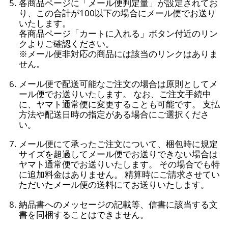
各商品ページに「メール便判定量」が設定されてお
り、この合計が100以下の場合にメール便でお送り
いたします。
各商品ページ「カートに入れる」ボタン付近のリン
クよりご確認ください。
※メール便非対応の商品には該当のリンクはありま
せん。
メール便で配送可能なご注文の場合は原則としてメ
ール便でお送りいたします。 なお、ご注文手続中
に、ヤマト通常便に変更することも可能です。 支払
方法や配送日時の指定がある場合にご選択くださ
い。
メール便にて承ったご注文について、梱包時に規定
サイズを超過してメール便でお送りできない場合は
ヤマト通常便でお送りいたします。 その場合でも特
に追加料金はありません。 精算時にご請求させてい
ただいたメール便の送料にてお送りいたします。
納品書へのメッセージの記載等、信書に該当する文
書を同梱することはできません。