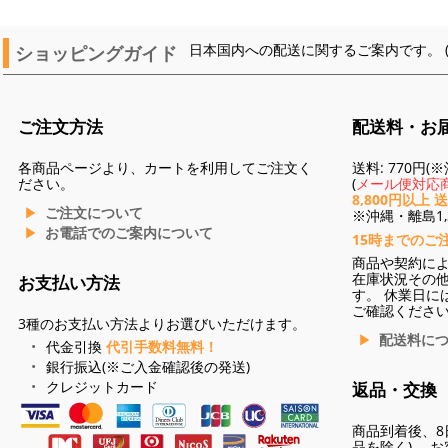
ショッピングガイド
日本国内への配送に関するご案内です。 
ご注文方法
配送料・お
各商品ページより、カートを利用してご注文く
送料: 770円
ださい。
(
メール便対応商
8,800円以上 
ご注文について
※沖縄・離島1,3
お電話でのご案内について
15時までのご
商品や契約に
在庫状況その
お支払い方法
す。 休業日に
ご確認くださ
3種のお支払い方法よりお選びいただけます。
配送料に
代金引換
代引手数料無料！
銀行振込(※ご入金確認後の発送)
クレジットカード
返品・交換
商品到着後、8
品を除く)。 