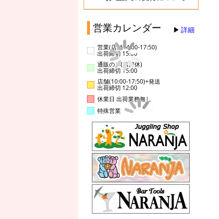
営業カレンダー
詳細
営業(店舗14:00-17:50)
出荷締切 15:00
通販のみ(店舗休)
出荷締切 15:00
店舗(10:00-17:50)+発送
出荷締切 12:00
休業日 出荷業務無し
特殊営業