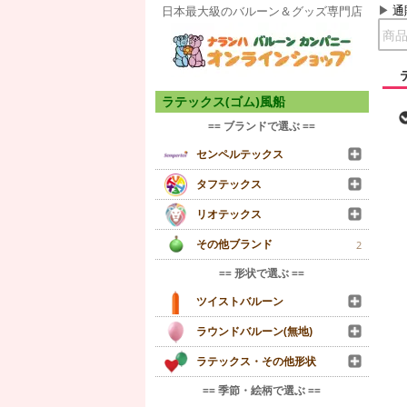
通
日本最大級のバルーン＆グッズ専門店
ラテックス(ゴム)風船
== ブランドで選ぶ ==
センペルテックス
タフテックス
リオテックス
その他ブランド
2
== 形状で選ぶ ==
ツイストバルーン
ラウンドバルーン(無地)
ラテックス・その他形状
== 季節・絵柄で選ぶ ==