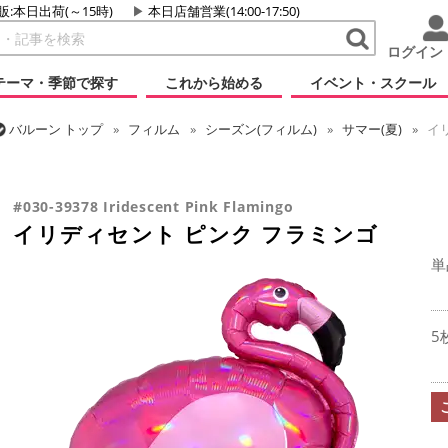
販:本日出荷(～15時)
本日店舗営業(14:00-17:50)
ログイン
テーマ・季節で探す
これから始める
イベント・スクール
バルーン
トップ
フィルム
シーズン(フィルム)
サマー(夏)
イリ
バルーン
トップ
フィルム
テーマ
動物・虫
イリディセント 
#030-39378 Iridescent Pink Flamingo
イリディセント ピンク フラミンゴ
単
5