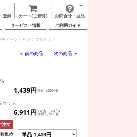
・登録
カート(ご精算)
お問合せ・返品
サービス・情報
ご利用ガイド
ディセント ピンク フラミンゴ
ピンク フラミンゴ
前の商品
次の商品
品
1,439円
(本体 1,309円)
枚セット
6,911円
(1点当 1,381円)
(本体 6,283円)
ご注文
数単位