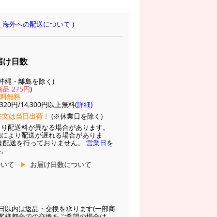
(
海外への配送について
)
届け日数
(※沖縄・離島を除く)
品 275円
)
送料無料
20円/14,300円以上無料(
詳細
)
注文は当日出荷！
(※休業日を除く)
より配送料が異なる場合があります。
他により配送が遅れる場合がありま
は配送を行っておりません。
営業日
を
い。
ついて
お届け日数について
日以内は返品・交換を承ります(一部商
お客様都合での交換をご希望の場合は、