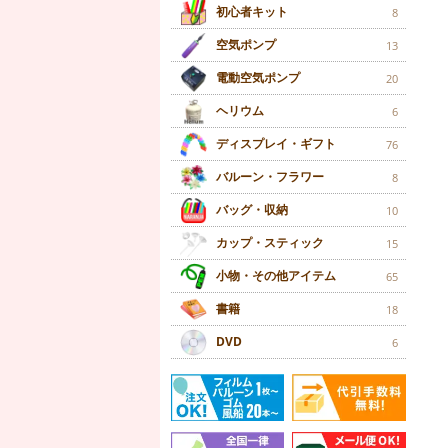
初心者キット
8
空気ポンプ
13
電動空気ポンプ
20
ヘリウム
6
ディスプレイ・ギフト
76
バルーン・フラワー
8
バッグ・収納
10
カップ・スティック
15
小物・その他アイテム
65
書籍
18
DVD
6