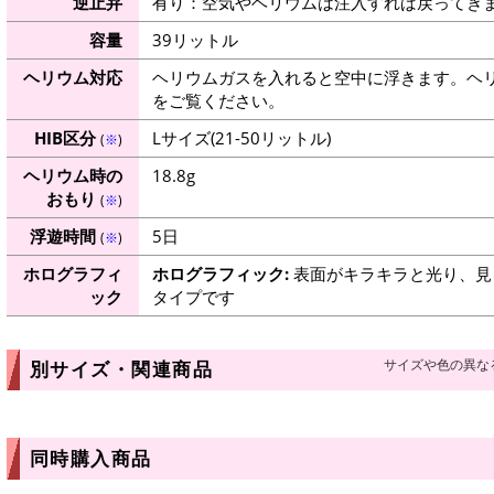
逆止弁
有り：空気やヘリウムは注入すれば戻ってき
容量
39リットル
ヘリウム対応
ヘリウムガスを入れると空中に浮きます。ヘ
をご覧ください。
HIB区分
Lサイズ(21-50リットル)
(
※
)
ヘリウム時の
18.8g
おもり
(
※
)
浮遊時間
5日
(
※
)
ホログラフィ
ホログラフィック:
表面がキラキラと光り、見
ック
タイプです
サイズや色の異な
別サイズ・関連商品
同時購入商品