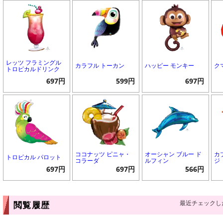
レッツ フラミングル
カラフル トーカン
ハッピー モンキー
ク
トロピカルドリンク
697円
599円
697円
ココナッツ ピニャ・
オーシャン ブルー ド
カ
トロピカル パロット
コラーダ
ルフィン
ジ
697円
697円
566円
最近チェックし
閲覧履歴