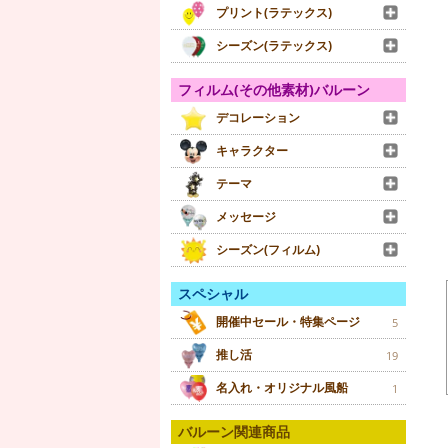
プリント(ラテックス)
シーズン(ラテックス)
フィルム(その他素材)バルーン
デコレーション
キャラクター
テーマ
メッセージ
シーズン(フィルム)
スペシャル
開催中セール・特集ページ
5
推し活
19
名入れ・オリジナル風船
1
バルーン関連商品