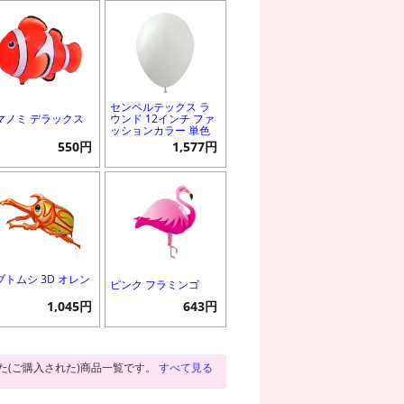
センペルテックス ラ
マノミ デラックス
ウンド 12インチ ファ
ッションカラー 単色
550円
1,577円
ブトムシ 3D オレン
ピンク フラミンゴ
1,045円
643円
た(ご購入された)商品一覧です。
すべて見る