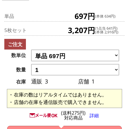
697円
単品
(本体 634円)
3,207円
(1点当 641円)
5枚セット
(本体 2,916円)
ご注文
数単位
数量
通販
3
店舗
1
在庫
在庫の数はリアルタイムではありません。
店舗の在庫を通信販売で購入できません。
(送料275円)
詳細
対応商品