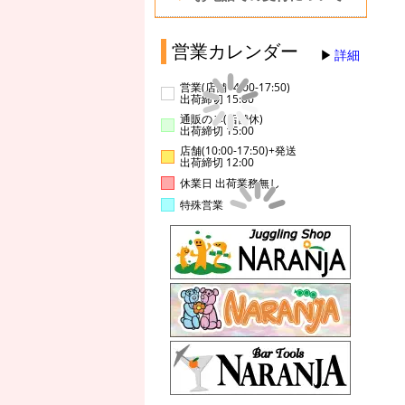
営業カレンダー
詳細
営業(店舗14:00-17:50)
出荷締切 15:00
通販のみ(店舗休)
出荷締切 15:00
店舗(10:00-17:50)+発送
出荷締切 12:00
休業日 出荷業務無し
特殊営業