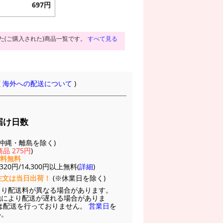
697円
た(ご購入された)商品一覧です。
すべて見る
(
海外への配送について
)
届け日数
(※沖縄・離島を除く)
品 275円
)
送料無料
20円/14,300円以上無料(
詳細
)
注文は当日出荷！
(※休業日を除く)
より配送料が異なる場合があります。
他により配送が遅れる場合がありま
は配送を行っておりません。
営業日
を
い。