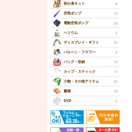
初心者キット
8
空気ポンプ
13
電動空気ポンプ
20
ヘリウム
6
ディスプレイ・ギフト
76
バルーン・フラワー
8
バッグ・収納
10
カップ・スティック
15
小物・その他アイテム
65
書籍
18
DVD
6