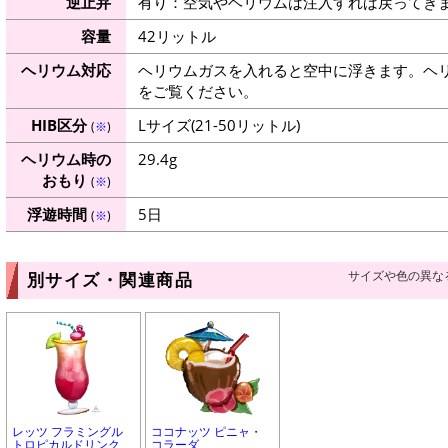
逆止弁
有り：空気やヘリウムは注入すれば戻ってき
容量
42リットル
ヘリウム対応
ヘリウムガスを入れると空中に浮きます。ヘ
をご覧ください。
HIB区分
Lサイズ(21-50リットル)
(
※
)
ヘリウム時の
29.4g
おもり
(
※
)
浮遊時間
5日
(
※
)
サイズや色の異な
別サイズ・関連商品
レッツ フラミングル
ココナッツ ピニャ・
トロピカルドリンク
コラーダ