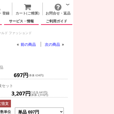
・登録
カート(ご精算)
お問合せ・返品
サービス・情報
ご利用ガイド
ールド ファッションド
ファッションド
前の商品
次の商品
品
697円
(本体 634円)
枚セット
3,207円
(1点当 641円)
(本体 2,916円)
ご注文
数単位