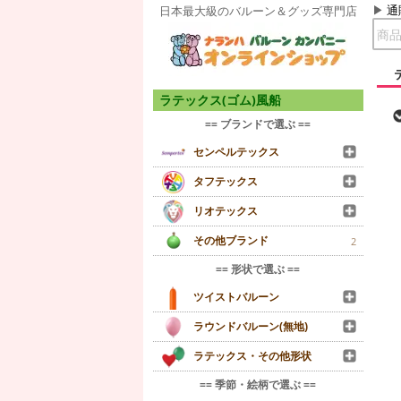
通
日本最大級のバルーン＆グッズ専門店
ラテックス(ゴム)風船
== ブランドで選ぶ ==
センペルテックス
タフテックス
リオテックス
その他ブランド
2
== 形状で選ぶ ==
ツイストバルーン
ラウンドバルーン(無地)
ラテックス・その他形状
== 季節・絵柄で選ぶ ==