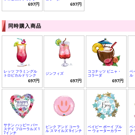
697円
697円
同時購入商品
レッツ フラミングル
ココナッツ ピニャ・
ベ
ジンフィズ
トロピカルドリンク
コラーダ
ル
697円
697円
697円
サテン ハッピー バー
ピンク アンド コーラ
ベイビー ボーイ ブル
ベ
スデイ フローラルズ 1
ル スマイルズ 9インチ
ー ウォーターカラー
ク
7インチ