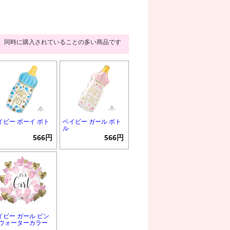
同時に購入されていることの多い商品です
イビー ボーイ ボト
ベイビー ガール ボト
ル
566円
566円
イビー ガール ピン
 ウォーターカラー