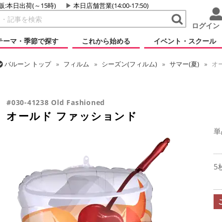
販:本日出荷(～15時)
本日店舗営業(14:00-17:50)
ログイン
テーマ・季節で探す
これから始める
イベント・スクール
バルーン
トップ
フィルム
シーズン(フィルム)
サマー(夏)
オ
バルーン
トップ
フィルム
テーマ
食べ物・飲み物
オールド 
#030-41238 Old Fashioned
オールド ファッションド
単
5