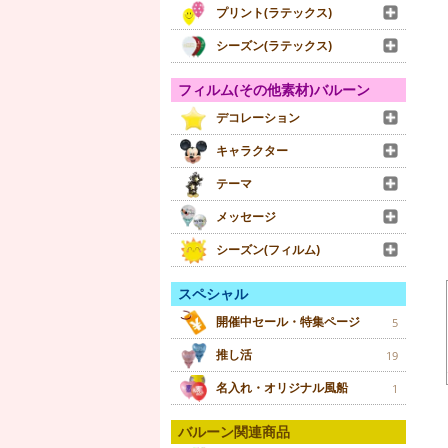
プリント(ラテックス)
シーズン(ラテックス)
フィルム(その他素材)バルーン
デコレーション
キャラクター
テーマ
メッセージ
シーズン(フィルム)
スペシャル
開催中セール・特集ページ
5
推し活
19
名入れ・オリジナル風船
1
バルーン関連商品