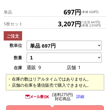
697円
単品
(本体 634円)
3,207円
(1点当 641円)
5枚セット
(本体 2,916円)
ご注文
数単位
数量
通販
9
店舗
1
在庫
在庫の数はリアルタイムではありません。
店舗の在庫を通信販売で購入できません。
(送料275円)
詳細
対応商品