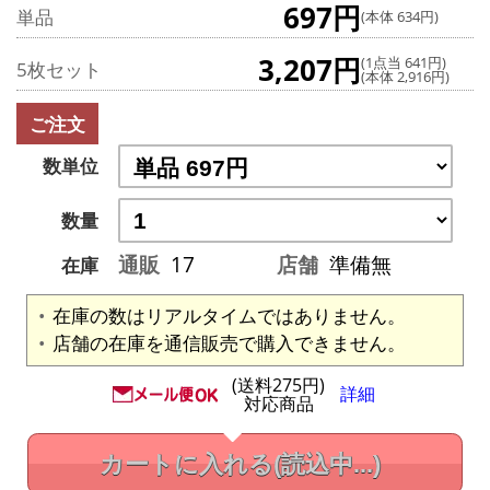
697円
単品
(本体 634円)
3,207円
(1点当 641円)
5枚セット
(本体 2,916円)
ご注文
数単位
数量
通販
17
店舗
準備無
在庫
在庫の数はリアルタイムではありません。
店舗の在庫を通信販売で購入できません。
(送料275円)
詳細
対応商品
カートに入れる
(読込中...)