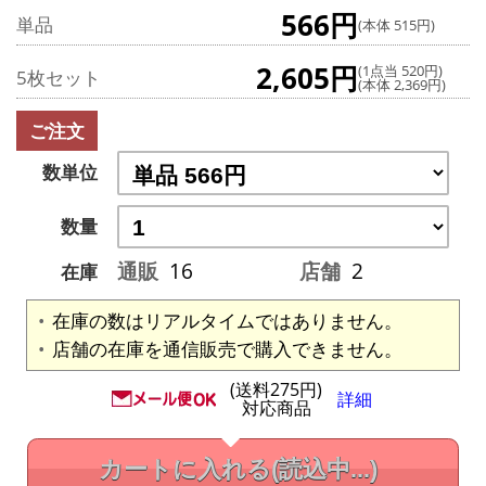
566円
単品
(本体 515円)
2,605円
(1点当 520円)
5枚セット
(本体 2,369円)
ご注文
数単位
数量
通販
16
店舗
2
在庫
在庫の数はリアルタイムではありません。
店舗の在庫を通信販売で購入できません。
(送料275円)
詳細
対応商品
カートに入れる
(読込中...)