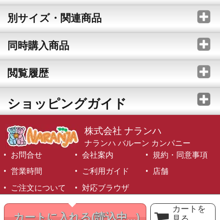
別サイズ・関連商品
同時購入商品
閲覧履歴
ショッピングガイド
株式会社 ナランハ
ナランハ バルーン カンパニー
お問合せ
会社案内
規約・同意事項
営業時間
ご利用ガイド
店舗
ご注文について
対応ブラウザ
©1999-2026 NARANJA Inc. All Rights Reserved.
カートを
カートに入れる
(読込中...)
見る