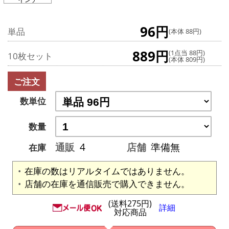
96円
単品
(本体 88円)
889円
(1点当 88円)
10枚セット
(本体 809円)
ご注文
数単位
数量
通販
4
店舗
準備無
在庫
在庫の数はリアルタイムではありません。
店舗の在庫を通信販売で購入できません。
(送料275円)
詳細
対応商品