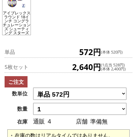
アイブレックス
ラウンド 18イ
ンチ コングラ
チュレーション
ズ シューティ
ング スターズ
572円
単品
(本体 520円)
2,640円
(1点当 528円)
5枚セット
(本体 2,400円)
ご注文
数単位
数量
通販
4
店舗
準備無
在庫
在庫の数はリアルタイムではありません。