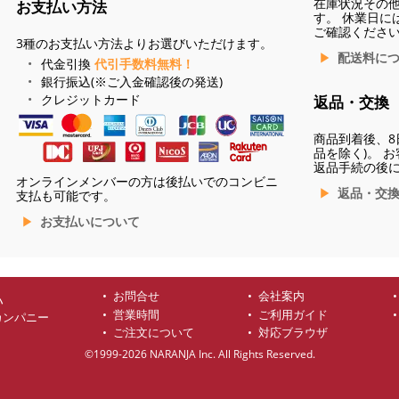
在庫状況その
お支払い方法
す。 休業日に
ご確認くださ
3種のお支払い方法よりお選びいただけます。
配送料に
代金引換
代引手数料無料！
銀行振込(※ご入金確認後の発送)
クレジットカード
返品・交換
商品到着後、8
品を除く)。 
返品手続の後
オンラインメンバーの方は後払いでのコンビニ
返品・交
支払も可能です。
お支払いについて
お問合せ
会社案内
ハ
営業時間
ご利用ガイド
カンパニー
ご注文について
対応ブラウザ
©1999-2026 NARANJA Inc. All Rights Reserved.