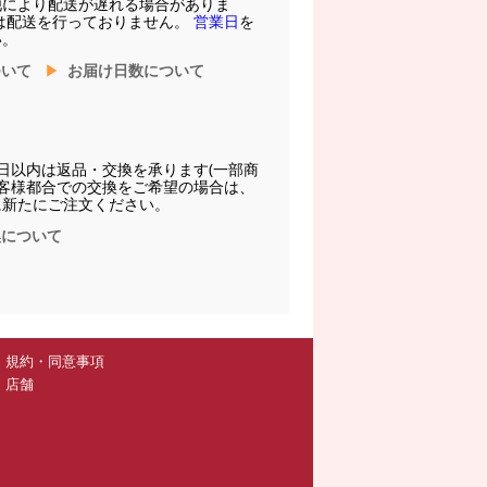
他により配送が遅れる場合がありま
は配送を行っておりません。
営業日
を
い。
ついて
お届け日数について
日以内は返品・交換を承ります(一部商
お客様都合での交換をご希望の場合は、
に新たにご注文ください。
換について
規約・同意事項
店舗