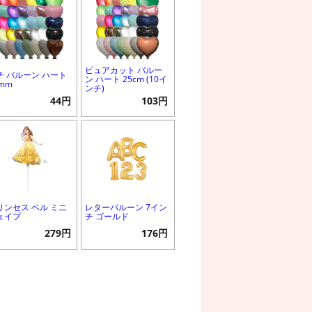
ピュアカット バルー
チ バルーン ハート
ン ハート 25cm (10イ
0mm
ンチ)
44円
103円
リンセス ベル ミニ
レターバルーン 7イン
ェイプ
チ ゴールド
279円
176円