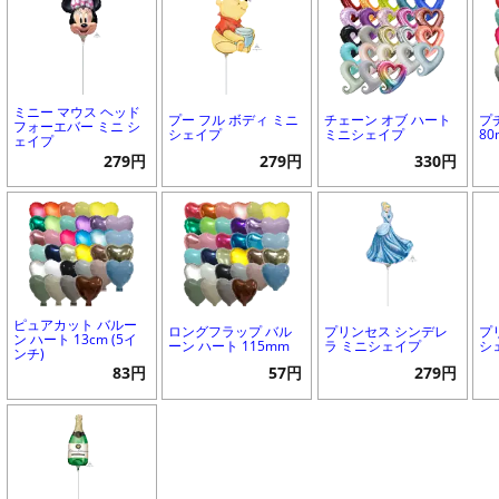
ミニー マウス ヘッド
プー フル ボディ ミニ
チェーン オブ ハート
プ
フォーエバー ミニ シ
シェイプ
ミニシェイプ
8
ェイプ
279円
279円
330円
ピュアカット バルー
ロングフラップ バル
プリンセス シンデレ
プ
ン ハート 13cm (5イ
ーン ハート 115mm
ラ ミニシェイプ
シ
ンチ)
83円
57円
279円