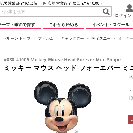
販:翌営業日(8/16)出荷
店舗
:営業終了(次回 8/16 10:00-)
ログイン
テーマ・季節で探す
これから始める
イベント・スクール
バルーン
トップ
フィルム
キャラクター
ディズニー
ミッキー
#030-41009 Mickey Mouse Head Forever Mini Shape
ミッキー マウス ヘッド フォーエバー ミ
単
1