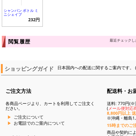
シャンパン ボトル ミ
ニシェイプ
232円
最近チェックし
閲覧履歴
ショッピングガイド
日本国内への配送に関するご案内です。 
ご注文方法
配送料・お
各商品ページより、カートを利用してご注文く
送料: 770円
ださい。
(
メール便対応商
8,800円以上 
ご注文について
※沖縄・離島1,3
お電話でのご案内について
15時までのご
商品や契約に