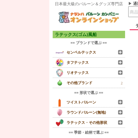
通
日本最大級のバルーン＆グッズ専門店
ラテックス(ゴム)風船
== ブランドで選ぶ ==
センペルテックス
タフテックス
リオテックス
その他ブランド
2
== 形状で選ぶ ==
ツイストバルーン
ラウンドバルーン(無地)
ラテックス・その他形状
== 季節・絵柄で選ぶ ==