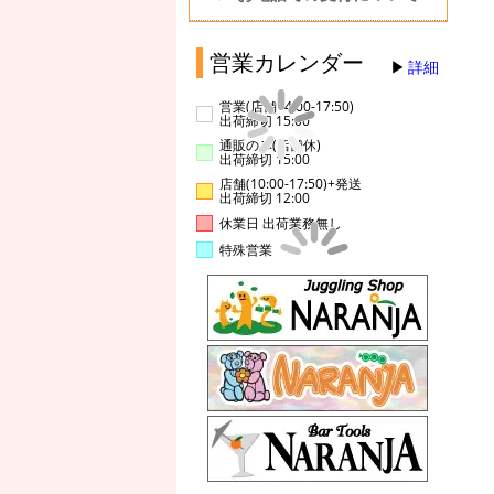
営業カレンダー
詳細
営業(店舗14:00-17:50)
出荷締切 15:00
通販のみ(店舗休)
出荷締切 15:00
店舗(10:00-17:50)+発送
出荷締切 12:00
休業日 出荷業務無し
特殊営業