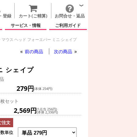
・登録
カート(ご精算)
お問合せ・返品
サービス・情報
ご利用ガイド
 マウス ヘッド フォーエバー ミニ シェイプ
前の商品
次の商品
ニ シェイプ
品
279円
(本体 254円)
0枚セット
2,569円
(1点当 256円)
(本体 2,336円)
ご注文
数単位