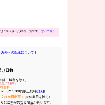
た(ご購入された)商品一覧です。
すべて見る
(
海外への配送について
)
届け日数
(※沖縄・離島を除く)
品 275円
)
送料無料
20円/14,300円以上無料(
詳細
)
注文は当日出荷！
(※休業日を除く)
より配送料が異なる場合があります。