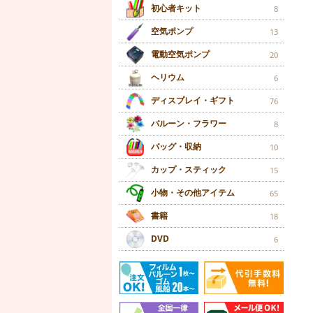
初心者キット
8
空気ポンプ
13
電動空気ポンプ
20
ヘリウム
6
ディスプレイ・ギフト
76
バルーン・フラワー
8
バッグ・収納
10
カップ・スティック
15
小物・その他アイテム
65
書籍
18
DVD
6