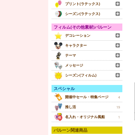
プリント(ラテックス)
シーズン(ラテックス)
フィルム(その他素材)バルーン
デコレーション
キャラクター
テーマ
メッセージ
シーズン(フィルム)
スペシャル
開催中セール・特集ページ
4
推し活
19
名入れ・オリジナル風船
1
バルーン関連商品