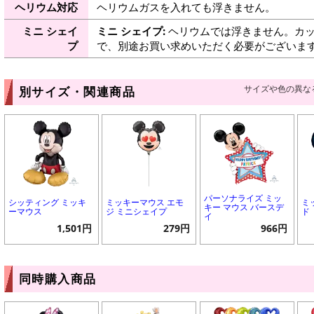
ヘリウム対応
ヘリウムガスを入れても浮きません。
ミニ シェイ
ミニ シェイプ:
ヘリウムでは浮きません。カッ
プ
で、別途お買い求めいただく必要がございま
サイズや色の異な
別サイズ・関連商品
パーソナライズ ミッ
シッティング ミッキ
ミッキーマウス エモ
ミ
キー マウス バースデ
ーマウス
ジ ミニシェイプ
ド
イ
1,501円
279円
966円
同時購入商品