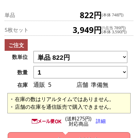
822円
単品
(本体 748円)
3,949円
(1点当 789円)
5枚セット
(本体 3,590円)
ご注文
数単位
数量
通販
5
店舗
準備無
在庫
在庫の数はリアルタイムではありません。
店舗の在庫を通信販売で購入できません。
(送料275円)
詳細
対応商品