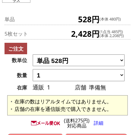
ラス
528円
単品
(本体 480円)
2,428円
(1点当 485円)
5枚セット
(本体 2,208円)
ご注文
数単位
数量
通販
1
店舗
準備無
在庫
在庫の数はリアルタイムではありません。
店舗の在庫を通信販売で購入できません。
(送料275円)
詳細
対応商品