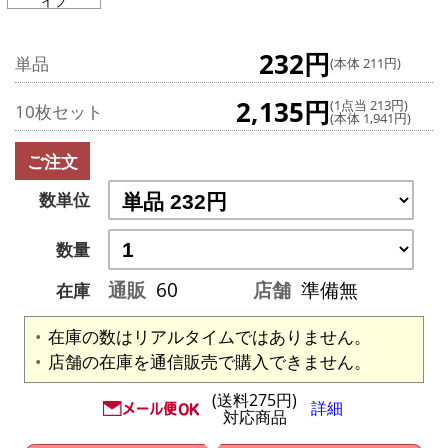
イプ
232円
単品
(本体 211円)
2,135円
(1点当 213円)
10枚セット
(本体 1,941円)
ご注文
数単位
数量
通販
60
店舗
準備無
在庫
在庫の数はリアルタイムではありません。
店舗の在庫を通信販売で購入できません。
(送料275円)
詳細
対応商品