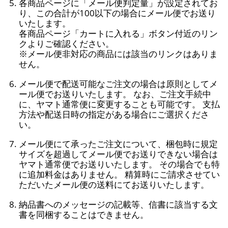
各商品ページに「メール便判定量」が設定されてお
り、この合計が100以下の場合にメール便でお送り
いたします。
各商品ページ「カートに入れる」ボタン付近のリン
クよりご確認ください。
※メール便非対応の商品には該当のリンクはありま
せん。
メール便で配送可能なご注文の場合は原則としてメ
ール便でお送りいたします。 なお、ご注文手続中
に、ヤマト通常便に変更することも可能です。 支払
方法や配送日時の指定がある場合にご選択くださ
い。
メール便にて承ったご注文について、梱包時に規定
サイズを超過してメール便でお送りできない場合は
ヤマト通常便でお送りいたします。 その場合でも特
に追加料金はありません。 精算時にご請求させてい
ただいたメール便の送料にてお送りいたします。
納品書へのメッセージの記載等、信書に該当する文
書を同梱することはできません。