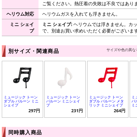
ご覧ください。熱圧着の失敗は不良ではありま
ヘリウム対応
ヘリウムガスを入れても浮きません。
ミニ シェイ
ミニ シェイプ:
ヘリウムでは浮きません。カッ
プ
で、別途お買い求めいただく必要がございま
サイズや色の異な
別サイズ・関連商品
ミュージック トーン
ミュージック トーン
ミュージック トーン
ミ
ダブル バルーン ミニ
バルーン ミニシェイ
ダブル バルーン メタ
バ
シェイプ
プ
リック ミニシェイプ
ミ
297円
231円
264円
同時購入商品