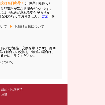
注文は当日出荷！
(※休業日を除く)
より配送料が異なる場合があります。
他により配送が遅れる場合がありま
は配送を行っておりません。
営業日
を
い。
ついて
お届け日数について
日以内は返品・交換を承ります(一部商
お客様都合での交換をご希望の場合は、
に新たにご注文ください。
換について
規約・同意事項
店舗