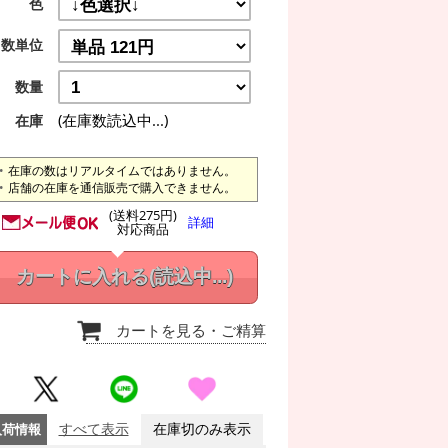
色
数単位
数量
(在庫数読込中...)
在庫
在庫の数はリアルタイムではありません。
店舗の在庫を通信販売で購入できません。
(送料275円)
詳細
対応商品
カートに入れる
(読込中...)
カートを見る
・ご精算
入荷情報
すべて表示
在庫切のみ表示