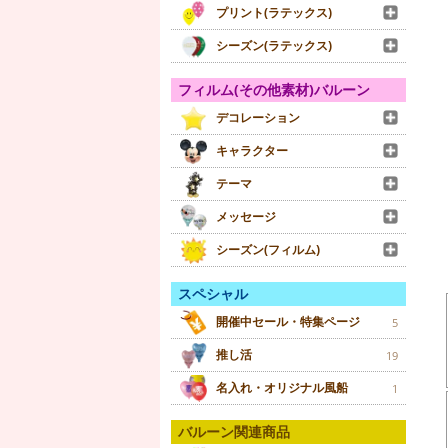
プリント(ラテックス)
シーズン(ラテックス)
フィルム(その他素材)バルーン
デコレーション
キャラクター
テーマ
メッセージ
シーズン(フィルム)
スペシャル
開催中セール・特集ページ
5
推し活
19
名入れ・オリジナル風船
1
バルーン関連商品