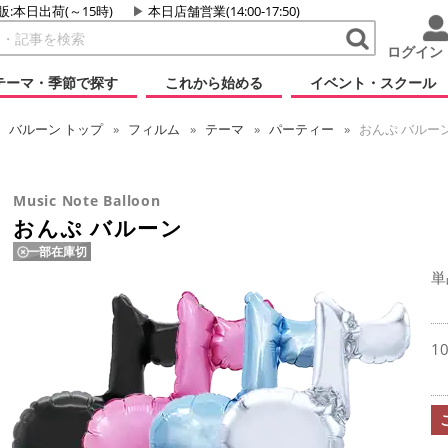
販:本日出荷(～15時)
本日店舗営業(14:00-17:50)
ログイン
テーマ・季節で探す
これから始める
イベント・スクール
バルーン
トップ
フィルム
テーマ
パーティー
おんぷ バルー
Music Note Balloon
おんぷ バルーン
一部在庫切
単
1