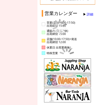
営業カレンダー
詳細
営業(店舗14:00-17:50)
出荷締切 15:00
通販のみ(店舗休)
出荷締切 15:00
店舗(10:00-17:50)+発送
出荷締切 12:00
休業日 出荷業務無し
特殊営業