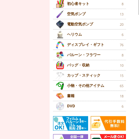
初心者キット
8
空気ポンプ
13
電動空気ポンプ
20
ヘリウム
6
ディスプレイ・ギフト
76
バルーン・フラワー
8
バッグ・収納
10
カップ・スティック
15
小物・その他アイテム
65
書籍
18
DVD
6