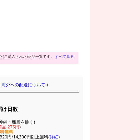
た(ご購入された)商品一覧です。
すべて見る
(
海外への配送について
)
届け日数
(※沖縄・離島を除く)
品 275円
)
送料無料
20円/14,300円以上無料(
詳細
)