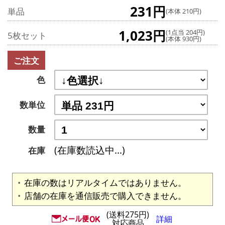
231円
単品
(本体 210円)
1,023円
(1点当 204円)
5枚セット
(本体 930円)
ご注文
色
数単位
数量
(在庫数読込中...)
在庫
在庫の数はリアルタイムではありません。
店舗の在庫を通信販売で購入できません。
(送料275円)
詳細
対応商品