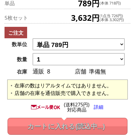
789円
単品
(本体 718円)
3,632円
(1点当 726円)
5枚セット
(本体 3,302円)
ご注文
数単位
数量
通販
8
店舗
準備無
在庫
在庫の数はリアルタイムではありません。
店舗の在庫を通信販売で購入できません。
(送料275円)
詳細
対応商品
カートに入れる
(読込中...)