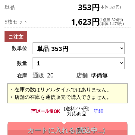
353円
単品
(本体 321円)
1,623円
(1点当 324円)
5枚セット
(本体 1,476円)
ご注文
数単位
数量
通販
20
店舗
準備無
在庫
在庫の数はリアルタイムではありません。
店舗の在庫を通信販売で購入できません。
(送料275円)
詳細
対応商品
カートに入れる
(読込中...)