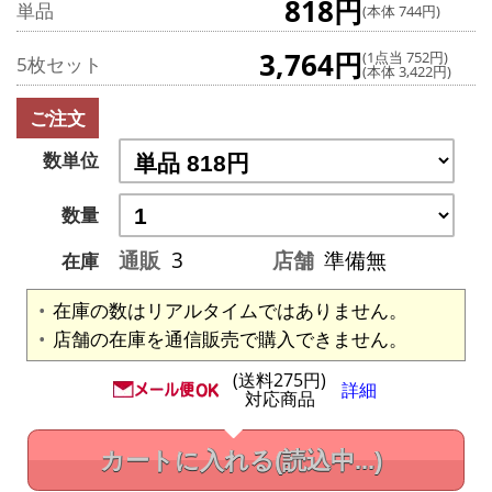
818円
単品
(本体 744円)
3,764円
(1点当 752円)
5枚セット
(本体 3,422円)
ご注文
数単位
数量
通販
3
店舗
準備無
在庫
在庫の数はリアルタイムではありません。
店舗の在庫を通信販売で購入できません。
(送料275円)
詳細
対応商品
カートに入れる
(読込中...)