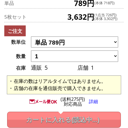
789円
単品
(本体 718円)
3,632円
(1点当 726円)
5枚セット
(本体 3,302円)
ご注文
数単位
数量
通販
5
店舗
1
在庫
在庫の数はリアルタイムではありません。
店舗の在庫を通信販売で購入できません。
(送料275円)
詳細
対応商品
カートに入れる
(読込中...)