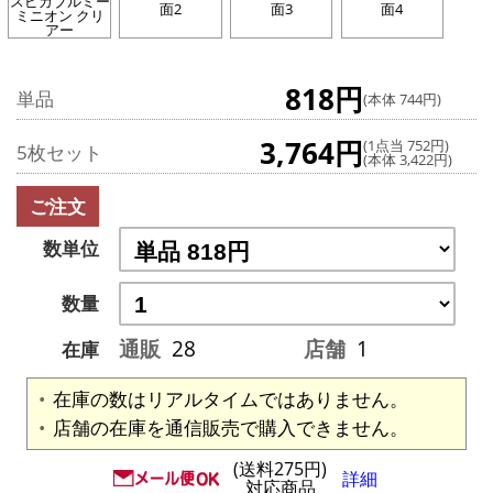
スピカブルミー
面2
面3
面4
ミニオン クリ
アー
818円
単品
(本体 744円)
3,764円
(1点当 752円)
5枚セット
(本体 3,422円)
ご注文
数単位
数量
通販
28
店舗
1
在庫
在庫の数はリアルタイムではありません。
店舗の在庫を通信販売で購入できません。
(送料275円)
詳細
対応商品