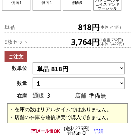
パトロール チ
側面1
側面2
側面3
ェイス アンド
マーシャル
818円
単品
(本体 744円)
3,764円
(1点当 752円)
5枚セット
(本体 3,422円)
ご注文
数単位
数量
通販
3
店舗
準備無
在庫
在庫の数はリアルタイムではありません。
店舗の在庫を通信販売で購入できません。
(送料275円)
詳細
対応商品