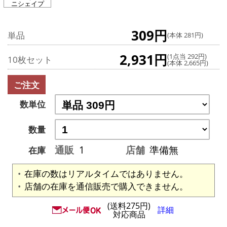
ニシェイプ
309円
単品
(本体 281円)
2,931円
(1点当 292円)
10枚セット
(本体 2,665円)
ご注文
数単位
数量
通販
1
店舗
準備無
在庫
在庫の数はリアルタイムではありません。
店舗の在庫を通信販売で購入できません。
(送料275円)
詳細
対応商品