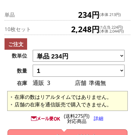
234円
単品
(本体 213円)
2,248円
(1点当 224円)
10枚セット
(本体 2,044円)
ご注文
数単位
数量
通販
3
店舗
準備無
在庫
在庫の数はリアルタイムではありません。
店舗の在庫を通信販売で購入できません。
(送料275円)
詳細
対応商品