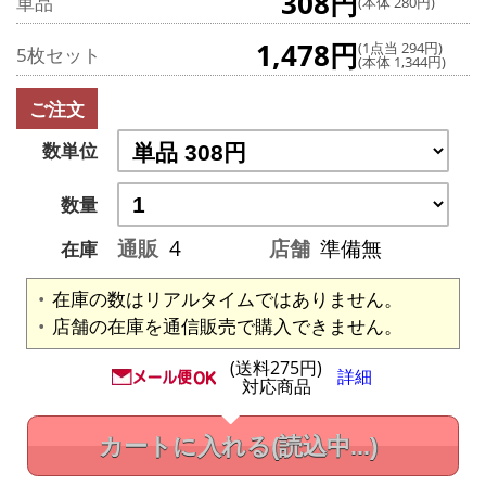
308円
単品
(本体 280円)
1,478円
(1点当 294円)
5枚セット
(本体 1,344円)
ご注文
数単位
数量
通販
4
店舗
準備無
在庫
在庫の数はリアルタイムではありません。
店舗の在庫を通信販売で購入できません。
(送料275円)
詳細
対応商品
カートに入れる
(読込中...)